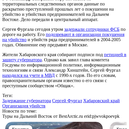
территориальных следственных органов данные по
раскрытию преступлений прошлых лет о покушении на
убийство и убийствах предпринимателей на Дальнем
Востоке. Дело передали в центральный аппарат.
Сергея Фургала сегодня утром
задержали сотрудники ФСБ
по
дороге на работу. Его
подозревают в организации покушения
на убийство
и убийств ряда предпринимателей в 2004-2005
годах. Обвинение ему предъявят в Москве.
Жители Хабаровского края собирают подписи под
петицией в
защиту губернатора
. Однако как завил глава комитета
Госдумы по информационной политике, информационным
технологиям и связи Александр Хинштейн, Сергей Фургал
находился на учете в МВД
с 1990-х годов. По его словам,
правоохранительным органам известно о его связи с
преступным сообществом «Общак».
Теги:
Задержание губернатора
Сергей Фургал
Хабаровский край
Организация убийств
Новости по теме:
Туры на Дальний Восток от BestArctic.ru
erid:pjwvokpoevpk