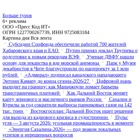
Больше туров
6+ реклама
ООО «Пресс Код ИТ»
ОГРН 1227700267739, ИНН 9725083184
Картина дня
Вся лента
Субсидии Соцфонда обеспечили работой 700 жителей
Хабаровского края и ЕАО
Путин принял доклад Трутнева о
подготовке к новым рекордам ВЭФ
Ученые ДВФУ нашли
основу для лекарства в яде морской анемоны
Парк у Музея
декабристов в Чите благоустроили по нацпроекту за 1 млн
рублей
«Адмирал» подписал канадского нападающего
Энтони Камару до конца сезона-2026/27
Цифровой юань
выходит на границу: как Маньчжоули ломает барьеры
трансграничных платежей
Как Дальний Восток меняет
карту зернового и масличного рынков России
Сахалин и
Курилы за год сократили выбросы парниковых газов на 142
тыс. тонн
Востокгосплан: Дальний Восток ищет решения
для выхода из кадрового кризиса в судостроении
Пульс
угля — 3 августа 2026: угольная промышленность в моменте
«Энергия Сахалина-2026» — под знаком локальных
успехов и нерешенных вопросов