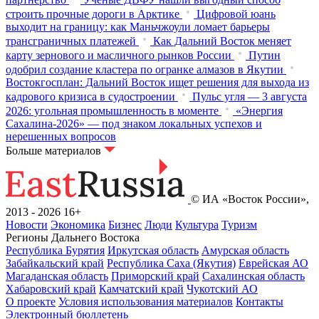
строить прочные дороги в Арктике
Цифровой юань
выходит на границу: как Маньчжоули ломает барьеры
трансграничных платежей
Как Дальний Восток меняет
карту зернового и масличного рынков России
Путин
одобрил создание кластера по огранке алмазов в Якутии
Востокгосплан: Дальний Восток ищет решения для выхода из
кадрового кризиса в судостроении
Пульс угля — 3 августа
2026: угольная промышленность в моменте
«Энергия
Сахалина-2026» — под знаком локальных успехов и
нерешенных вопросов
Больше материалов
© ИА «Восток России»,
2013 - 2026
16+
Новости
Экономика
Бизнес
Люди
Культура
Туризм
Регионы Дальнего Востока
Республика Бурятия
Иркутская область
Амурская область
Забайкальский край
Республика Саха (Якутия)
Еврейская АО
Магаданская область
Приморский край
Сахалинская область
Хабаровский край
Камчатский край
Чукотский АО
О проекте
Условия использования материалов
Контакты
Электронный бюллетень