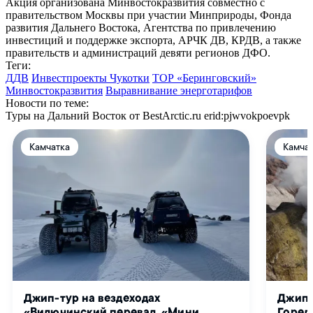
Акция организована Минвостокразвития совместно с
правительством Москвы при участии Минприроды, Фонда
развития Дальнего Востока, Агентства по привлечению
инвестиций и поддержке экспорта, АРЧК ДВ, КРДВ, а также
правительств и администраций девяти регионов ДФО.
Теги:
ДДВ
Инвестпроекты Чукотки
ТОР «Беринговский»
Минвостокразвития
Выравнивание энерготарифов
Новости по теме:
Туры на Дальний Восток от BestArctic.ru
erid:pjwvokpoevpk