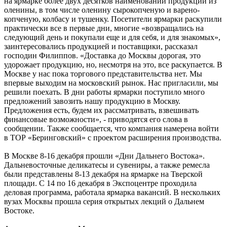
на ярмарке более двух десятков наименований продукции из
оленины, в том числе оленину сырокопченую и варено-
копченую, колбасу и тушенку. Посетители ярмарки раскупили
практически все в первые дни, многие «возвращались на
следующий день и покупали еще и для себя, и для знакомых»,
заинтересовались продукцией и поставщики, рассказал
господин Филиппов. «Доставка до Москвы дорогая, это
удорожает продукцию, но, несмотря на это, все раскупается. В
Москве у нас пока торгового представительства нет. Мы
впервые выходим на московский рынок. Нас пригласили, мы
решили поехать. В дни работы ярмарки поступило много
предложений завозить нашу продукцию в Москву.
Предложения есть, будем их рассматривать, взвешивать
финансовые возможности», - приводятся его слова в
сообщении. Также сообщается, что компания намерена войти
в ТОР «Беринговский» с проектом расширения производства.
В Москве 8-16 декабря прошли «Дни Дальнего Востока».
Дальневосточные деликатесы и сувениры, а также ремесла
были представлены 8-13 декабря на ярмарке на Тверской
площади. С 14 по 16 декабря в Экспоцентре проходила
деловая программа, работала ярмарка вакансий. В нескольких
вузах Москвы прошла серия открытых лекций о Дальнем
Востоке.