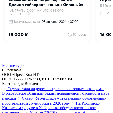
Больше туров
6+ реклама
ООО «Пресс Код ИТ»
ОГРН 1227700267739, ИНН 9725083184
Картина дня
Вся лента
Якутия стала лидером по «дальневосточным гектарам»
В Хабаровске объявили режим повышенной готовности из‑за
паводка
Сквер «Угольщиков» стал первым обновленным
пространством Лучегорска в 2026 году
На Российско-
Китайском форуме в Хабаровске обсудят космическое
партнерство
Ученые ДВФУ нашли выгодный способ