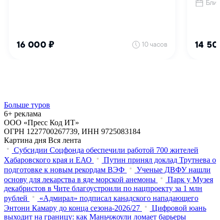
Больше туров
6+ реклама
ООО «Пресс Код ИТ»
ОГРН 1227700267739, ИНН 9725083184
Картина дня
Вся лента
Субсидии Соцфонда обеспечили работой 700 жителей
Хабаровского края и ЕАО
Путин принял доклад Трутнева о
подготовке к новым рекордам ВЭФ
Ученые ДВФУ нашли
основу для лекарства в яде морской анемоны
Парк у Музея
декабристов в Чите благоустроили по нацпроекту за 1 млн
рублей
«Адмирал» подписал канадского нападающего
Энтони Камару до конца сезона-2026/27
Цифровой юань
выходит на границу: как Маньчжоули ломает барьеры