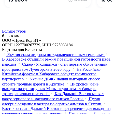
Больше туров
6+ реклама
ООО «Пресс Код ИТ»
ОГРН 1227700267739, ИНН 9725083184
Картина дня
Вся лента
Якутия стала лидером по «дальневосточным гектарам»
В Хабаровске объявили режим повышенной готовности из‑за
паводка
Сквер «Угольщиков» стал первым обновленным
пространством Лучегорска в 2026 году
На Российско-
Китайском форуме в Хабаровске обсудят космическое
партнерство
Ученые ДВФУ нашли выгодный способ
строить прочные дороги в Арктике
Цифровой юань
выходит на границу: как Маньчжоули ломает барьеры
трансграничных платежей
Как Дальний Восток меняет
карту зернового и масличного рынков России
Путин
одобрил создание кластера по огранке алмазов в Якутии
Востокгосплан: Дальний Восток ищет решения для выхода из
кадрового кризиса в судостроении
Пульс угля — 3 августа