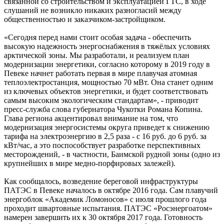
связанной со строительством и эксплуатацией ГТС, в ходе
слушаний не возникло никаких разногласий между
общественностью и заказчиком-застройщиком.
«Сегодня перед нами стоит особая задача - обеспечить
высокую надежность энергоснабжения в тяжёлых условиях
арктической зоны. Мы разработали, и реализуем план
модернизации энергетики, согласно которому в 2019 году в
Певеке начнет работать первая в мире плавучая атомная
теплоэлектростанция, мощностью 70 мВт. Она станет одним
из ключевых объектов энергетики, и будет соответствовать
самым высоким экологическим стандартам», - приводит
пресс-служба слова губернатора Чукотки Романа Копина.
Глава региона акцентировал внимание на том, что
модернизация энергосистемы округа приведет к снижению
тарифа на электроэнергию в 2,5 раза - с 16 руб. до 6 руб. за
кВт/час, а это поспособствует разработке перспективных
месторождений, - в частности, Баимской рудной зоны (одно из
крупнейших в мире медно-порфировых залежей).
Как сообщалось, возведение береговой инфраструктуры
ПАТЭС в Певеке началось в октябре 2016 года. Сам плавучий
энергоблок «Академик Ломоносов» с июля прошлого года
проходит швартовные испытания. ПАТЭС «Росэнергоатом»
намерен завершить их к 30 октября 2017 года. Готовность