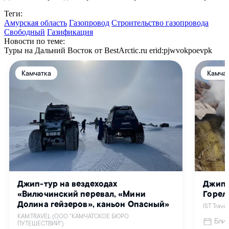
Теги:
Амурская область
Газопровод
Строительство газопровода
Свободный
Газификация
Новости по теме:
Туры на Дальний Восток от BestArctic.ru
erid:pjwvokpoevpk