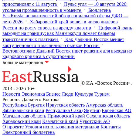
приостановят с 11 августа
Пульс угля — 10 августа 2026:
угольная промышленность в моменте
Бюллетень
EastRussia: аналитический обзор социальной сферы ДФО —
лето 2026
Хабаровский край вошел в число лидеров
России по росту спроса на аренду квартир
Цифровой юань
выходит на границу: как Маньчжоули ломает барьеры
трансграничных платежей
Как Дальний Восток меняет
карту зернового и масличного рынков России
Востокгосплан: Дальний Восток ищет решения для выхода из
кадрового кризиса в судостроении
Больше материалов
© ИА «Восток России»,
2013 - 2026
16+
Новости
Экономика
Бизнес
Люди
Культура
Туризм
Регионы Дальнего Востока
Республика Бурятия
Иркутская область
Амурская область
Забайкальский край
Республика Саха (Якутия)
Еврейская АО
Магаданская область
Приморский край
Сахалинская область
Хабаровский край
Камчатский край
Чукотский АО
О проекте
Условия использования материалов
Контакты
Электронный бюллетень