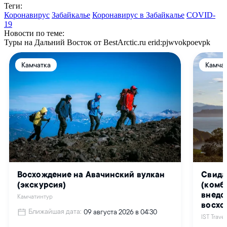
Теги:
Коронавирус
Забайкалье
Коронавирус в Забайкалье
СOVID-
19
Новости по теме:
Туры на Дальний Восток от BestArctic.ru
erid:pjwvokpoevpk