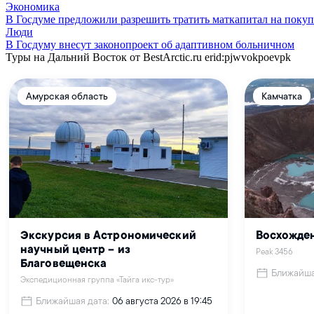
Экономика
В Госдуме предложили разрешить тратить маткапитал на покуп
Люди
В Госдуму внесут законопроект об адаптивном больничном
Туры на Дальний Восток от BestArctic.ru
erid:pjwvokpoevpk