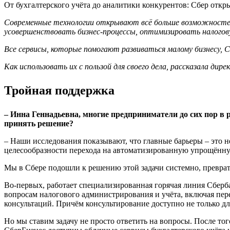
От бухгалтерского учёта до аналитики конкурентов: Сбер откр
Современные технологии открывают всё больше возможностей 
усовершенствовать бизнес-процессы, оптимизировать налогову
Все сервисы, которые помогают развиваться малому бизнесу, С
Как использовать их с пользой для своего дела, рассказала ди
Тройная поддержка
– Инна Геннадьевна, многие предприниматели до сих пор в
принять решение?
– Наши исследования показывают, что главные барьеры – это 
целесообразности перехода на автоматизированную упрощённ
Мы в Сбере подошли к решению этой задачи системно, преврат
Во-первых, работает специализированная горячая линия Сбер
вопросам налогового администрирования и учёта, включая пер
консультаций. Причём консультирование доступно не только дл
Но мы ставим задачу не просто ответить на вопросы. После т