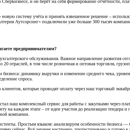
 СберБизнесе, и он берёт на себя формирование отчётности, пл
» новую систему учёта и принять взвешенное решение – использо
алтерия Аутсорсинг» подключили уже больше 300 тысяч компани
лагаете предпринимателям?
ухгалтерского обслуживания. Важное направление развития сего
 20 отраслей, в том числе розничная и оптовая торговля, грузоп
 бизнеса: динамику выручки и изменение среднего чека, уровен
еделение спроса.
клиентов, которые проводят оплату через наш торговый эквайри
стал наш комплексный сервис для работы с закупками через плат
у на каждом этапе – от идеи участия до реализации тендера и 
ной компании.
систенты. Простым языком: анализируем особенности бизнеса — 
рямо сейчас. Всё заранее настроено, протестировано и готово 