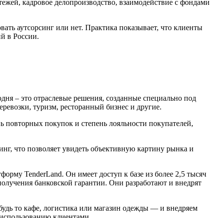
атежей, кадровое делопроизводство, взаимодействие с фондами
вать аутсорсинг или нет. Практика показывает, что клиенты
й в России.
дня – это отраслевые решения, созданные специально под
еревозки, туризм, ресторанный бизнес и другие.
ь повторных покупок и степень лояльности покупателей,
нг, что позволяет увидеть объективную картину рынка и
форму TenderLand. Он имеет доступ к базе из более 2,5 тысяч
получения банковской гарантии. Они разработают и внедрят
будь то кафе, логистика или магазин одежды — и внедряем
к использованию клиентами.