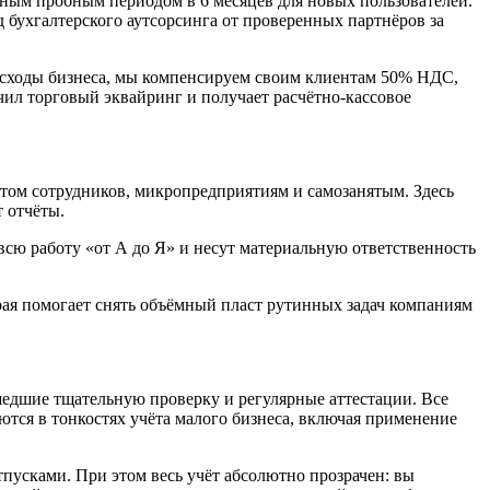
тным пробным периодом в 6 месяцев для новых пользователей.
 бухгалтерского аутсорсинга от проверенных партнёров за
расходы бизнеса, мы компенсируем своим клиентам 50% НДС,
чил торговый эквайринг и получает расчётно-кассовое
том сотрудников, микропредприятиям и самозанятым. Здесь
 отчёты.
сю работу «от А до Я» и несут материальную ответственность
рая помогает снять объёмный пласт рутинных задач компаниям
едшие тщательную проверку и регулярные аттестации. Все
ся в тонкостях учёта малого бизнеса, включая применение
тпусками. При этом весь учёт абсолютно прозрачен: вы