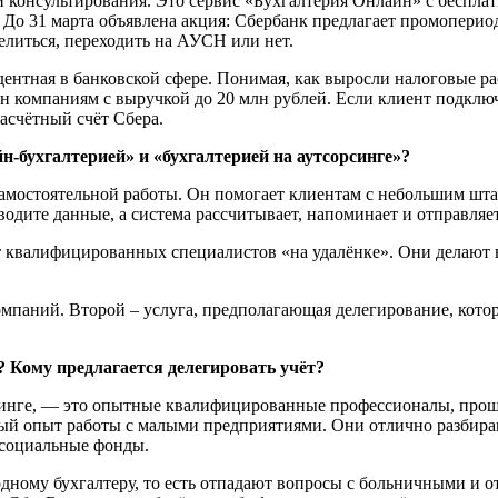
и консультирования. Это сервис «Бухгалтерия Онлайн» с беспла
До 31 марта объявлена акция: Сбербанк предлагает промопериод
елиться, переходить на АУСН или нет.
дентная в банковской сфере. Понимая, как выросли налоговые 
ен компаниям с выручкой до 20 млн рублей. Если клиент подклю
асчётный счёт Сбера.
-бухгалтерией» и «бухгалтерией на аутсорсинге»?
амостоятельной работы. Он помогает клиентам с небольшим шта
одите данные, а система рассчитывает, напоминает и отправляет
т квалифицированных специалистов «на удалёнке». Они делают в
мпаний. Второй – услуга, предполагающая делегирование, кото
? Кому предлагается делегировать учёт?
синге, — это опытные квалифицированные профессионалы, прош
й опыт работы с малыми предприятиями. Они отлично разбирают
 социальные фонды.
дному бухгалтеру, то есть отпадают вопросы с больничными и о