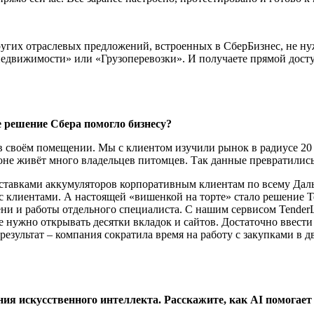
других отраслевых предложений, встроенных в СберБизнес, не н
 недвижимости» или «Грузоперевозки». И получаете прямой дост
е решение Сбера помогло бизнесу?
в своём помещении. Мы с клиентом изучили рынок в радиусе 20 
йоне живёт много владельцев питомцев. Так данные превратились
оставками аккумуляторов корпоративным клиентам по всему Дал
клиентами. А настоящей «вишенкой на торте» стало решение Te
ни и работы отдельного специалиста. С нашим сервисом Tender
е нужно открывать десятки вкладок и сайтов. Достаточно ввести
езультат – компания сократила время на работу с закупками в д
ния искусственного интеллекта. Расскажите, как AI помогает