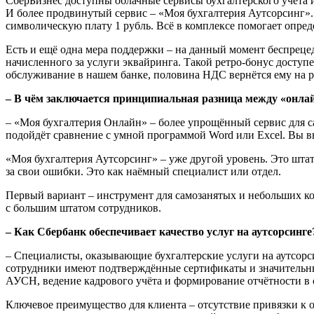
СберБизнес доступны облачные сервисы бухгалтерского учёта 
И более продвинутый сервис – «Моя бухгалтерия Аутсорсинг». 
символическую плату 1 рубль. Всё в комплексе помогает опред
Есть и ещё одна мера поддержки – на данный момент беспреце
начисленного за услуги эквайринга. Такой ретро-бонус доступ
обслуживание в нашем банке, половина НДС вернётся ему на р
– В чём заключается принципиальная разница между «онлайн
– «Моя бухгалтерия Онлайн» – более упрощённый сервис для с
подойдёт сравнение с умной программой Word или Excel. Вы вв
«Моя бухгалтерия Аутсорсинг» – уже другой уровень. Это шта
за свои ошибки. Это как наёмный специалист или отдел.
Первый вариант – инструмент для самозанятых и небольших ко
с большим штатом сотрудников.
– Как Сбербанк обеспечивает качество услуг на аутсорсинге
– Специалисты, оказывающие бухгалтерские услуги на аутсор
сотрудники имеют подтверждённые сертификаты и значительны
АУСН, ведение кадрового учёта и формирование отчётности в
Ключевое преимущество для клиента – отсутствие привязки к о