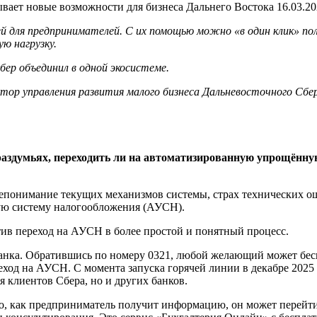
ывает новые возможности для бизнеса Дальнего Востока
16.03.20
для предпринимателей. С их помощью можно «в один клик» пол
ю нагрузку.
бер объединил в одной экосистеме.
ректор управления развития малого бизнеса Дальневосточного Сбе
 раздумьях, переходить ли на автоматизированную упрощённ
непонимание текущих механизмов системы, страх технических о
ую систему налогообложения (АУСН).
ив переход на АУСН в более простой и понятный процесс.
банка. Обратившись по номеру 0321, любой желающий может бе
еход на АУСН. С момента запуска горячей линии в декабре 2025 
я клиентов Сбера, но и других банков.
ого, как предприниматель получит информацию, он может перей