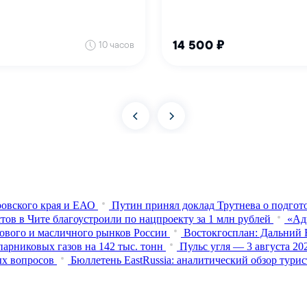
овского края и ЕАО
Путин принял доклад Трутнева о подго
тов в Чите благоустроили по нацпроекту за 1 млн рублей
«Ад
нового и масличного рынков России
Востокгосплан: Дальний В
арниковых газов на 142 тыс. тонн
Пульс угля — 3 августа 2
ых вопросов
Бюллетень EastRussia: аналитический обзор тур