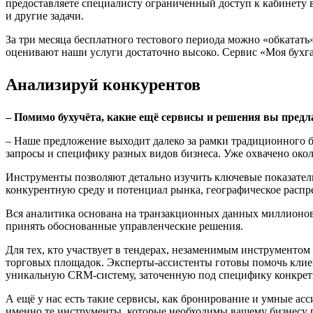
предоставляете специалисту ограниченный доступ к кабинету в
и другие задачи.
За три месяца бесплатного тестового периода можно «обкатать
оценивают наши услуги достаточно высоко. Сервис «Моя бухг
Анализируй конкурентов
– Помимо бухучёта, какие ещё сервисы и решения вы пред
– Наше предложение выходит далеко за рамки традиционного б
запросы и специфику разных видов бизнеса. Уже охвачено около
Инструменты позволяют детально изучить ключевые показатели
конкурентную среду и потенциал рынка, географическое распр
Вся аналитика основана на транзакционных данных миллионов 
принять обоснованные управленческие решения.
Для тех, кто участвует в тендерах, незаменимым инструментом 
торговых площадок. Эксперты-ассистенты готовы помочь клиент
уникальную CRM-систему, заточенную под специфику конкрет
А ещё у нас есть такие сервисы, как бронирование и умные ас
именно те инструменты, которые необходимы вашему бизнесу п