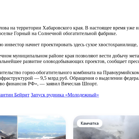
ова на территории Хабаровского края. В настоящее время уже 
поселке Горный на Солнечной обогатительной фабрике.
ью инвестор начнет проектировать здесь сухое хвостохранилище,
чном муниципальном районе края позволяют вести добычу метал
дальнейшее развитие оловодобывающих проектов, сообщает прес
тельство горно-обогатительного комбината на Правоурмийском 
инфраструктурой — 9,5 млрд руб. Обращения о выделении федер
тво финансов РФ», — заявил Вячеслав Шпорт.
антин Бейрит
Запуск рудника «Молодежный»