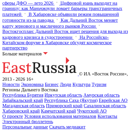
сферы ДФО — лето 2026
Цифровой юань выходит на
границу: как Маньчжоули ломает барьеры трансграничных
платежей
В Хабаровске объявили режим повышенной
готовности из‑за паводка
Как Дальний Восток меняет
карту зернового и масличного рынков России
Востокгосплан: Дальний Восток ищет решения для выхода из
кадрового кризиса в судостроении
На Российско-
Китайском форуме в Хабаровске обсудят космическое
партнерство
Больше материалов
© ИА «Восток России»,
2013 - 2026
16+
Новости
Экономика
Бизнес
Люди
Культура
Туризм
Регионы Дальнего Востока
Республика Бурятия
Иркутская область
Амурская область
Забайкальский край
Республика Саха (Якутия)
Еврейская АО
Магаданская область
Приморский край
Сахалинская область
Хабаровский край
Камчатский край
Чукотский АО
О проекте
Условия использования материалов
Контакты
Электронный бюллетень
Персональные данные
Скачать медиакит