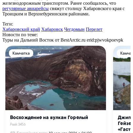
железнодорожным транспортом. Ранее сообщалось, что
регулярные авиарейсы
свяжут столицу Хабаровского края с
Троицким и Верхнебуреинским районами.
Теги:
Хабаровский край
Хабаровск
Чегдомын
Перелет
Новости по теме:
Туры на Дальний Восток от BestArctic.ru
erid:pjwvokpoevpk