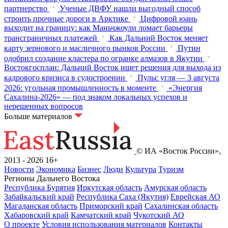
партнерство
Ученые ДВФУ нашли выгодный способ
строить прочные дороги в Арктике
Цифровой юань
выходит на границу: как Маньчжоули ломает барьеры
трансграничных платежей
Как Дальний Восток меняет
карту зернового и масличного рынков России
Путин
одобрил создание кластера по огранке алмазов в Якутии
Востокгосплан: Дальний Восток ищет решения для выхода из
кадрового кризиса в судостроении
Пульс угля — 3 августа
2026: угольная промышленность в моменте
«Энергия
Сахалина-2026» — под знаком локальных успехов и
нерешенных вопросов
Больше материалов
© ИА «Восток России»,
2013 - 2026
16+
Новости
Экономика
Бизнес
Люди
Культура
Туризм
Регионы Дальнего Востока
Республика Бурятия
Иркутская область
Амурская область
Забайкальский край
Республика Саха (Якутия)
Еврейская АО
Магаданская область
Приморский край
Сахалинская область
Хабаровский край
Камчатский край
Чукотский АО
О проекте
Условия использования материалов
Контакты