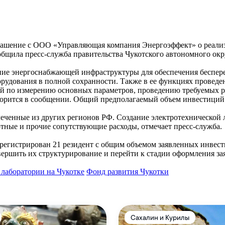
глашение с ООО «Управляющая компания Энергоэффект» о реали
общила пресс-служба правительства Чукотского автономного окр
вание энергоснабжающей инфраструктуры для обеспечения беспе
орудования в полной сохранности. Также в ее функциях проведе
ий по измерению основных параметров, проведению требуемых 
ворится в сообщении. Общий предполагаемый объем инвестиций -
еченные из других регионов РФ. Создание электротехнической л
ортные и прочие сопутствующие расходы, отмечает пресс-служба.
регистрирован 21 резидент с общим объемом заявленных инвести
вершить их структурирование и перейти к стадии оформления зая
 лаборатории на Чукотке
Фонд развития Чукотки