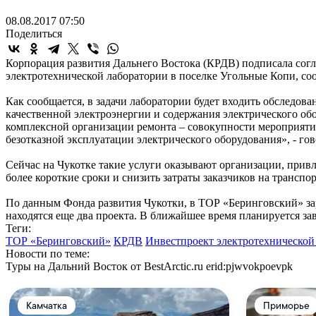
08.08.2017 07:50
Поделиться
Корпорация развития Дальнего Востока (КРДВ) подписала со
электротехнической лаборатории в поселке Угольные Копи, со
Как сообщается, в задачи лаборатории будет входить обследо
качественной электроэнергии и содержания электрического об
комплексной организации ремонта – совокупности мероприят
безотказной эксплуатации электрического оборудования», - го
Сейчас на Чукотке такие услуги оказывают организации, привл
более короткие сроки и снизить затраты заказчиков на трансп
По данным Фонда развития Чукотки, в ТОР «Беринговский» за
находятся еще два проекта. В ближайшее время планируется за
Теги:
ТОР «Беринговский»
КРДВ
Инвестпроект электротехнической
Новости по теме:
Туры на Дальний Восток от BestArctic.ru
erid:pjwvokpoevpk