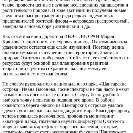
также провести ценные научные исследования ландшафтов и
растительного покрова. В ходе экспедиции получены новые
сведения о распространении ряда редких эндемичных
представителей охотской флоры – астрокодон распростертый,
валериана аянская, борец английский и др.
Как отметила врио директора ИВЭП ДВО РАН Мария
Крюкова, неповторимая и суровая природа Охотоморья из-за
удаленности остается еще слабо изученной. Поэтому ценна
любая возможность изучения этой территории. Знания о
природе Охотского побережья в этой части, ее особенностях и
ресурсах будут основой для планирования развития
территории с учетом сохранения баланса между ее
использованием и сохранением.
По словам руководителя национального парка «Шантарские
острова» Ивана Насонова, госинспекторы не так часто имеют
возможность посетить все острова. Сверху было удобней
выбрать точку испытания подводного дрона. В районе
скалистого берега одного из Шантарских островов удалось
сделать уникальные кадры подводного мира. Благодаря дрону,
теперь появилась возможность проводить мониторинг
акватории парка, тщательно изучать биоресурсы Охотского
моря и выявлять артефакты морского наследия, которые,
возможно, смогут стать экспонатами будущего Шантарского