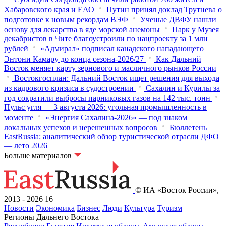
Хабаровского края и ЕАО
Путин принял доклад Трутнева о
подготовке к новым рекордам ВЭФ
Ученые ДВФУ нашли
основу для лекарства в яде морской анемоны
Парк у Музея
декабристов в Чите благоустроили по нацпроекту за 1 млн
рублей
«Адмирал» подписал канадского нападающего
Энтони Камару до конца сезона-2026/27
Как Дальний
Восток меняет карту зернового и масличного рынков России
Востокгосплан: Дальний Восток ищет решения для выхода
из кадрового кризиса в судостроении
Сахалин и Курилы за
год сократили выбросы парниковых газов на 142 тыс. тонн
Пульс угля — 3 августа 2026: угольная промышленность в
моменте
«Энергия Сахалина-2026» — под знаком
локальных успехов и нерешенных вопросов
Бюллетень
EastRussia: аналитический обзор туристической отрасли ДФО
— лето 2026
Больше материалов
© ИА «Восток России»,
2013 - 2026
16+
Новости
Экономика
Бизнес
Люди
Культура
Туризм
Регионы Дальнего Востока