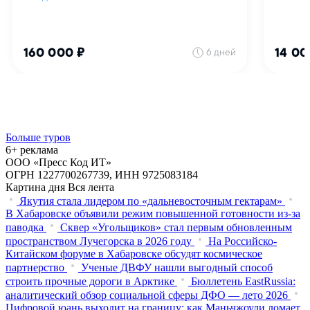
Больше туров
6+ реклама
ООО «Пресс Код ИТ»
ОГРН 1227700267739, ИНН 9725083184
Картина дня
Вся лента
Якутия стала лидером по «дальневосточным гектарам»
В Хабаровске объявили режим повышенной готовности из‑за
паводка
Сквер «Угольщиков» стал первым обновленным
пространством Лучегорска в 2026 году
На Российско-
Китайском форуме в Хабаровске обсудят космическое
партнерство
Ученые ДВФУ нашли выгодный способ
строить прочные дороги в Арктике
Бюллетень EastRussia:
аналитический обзор социальной сферы ДФО — лето 2026
Цифровой юань выходит на границу: как Маньчжоули ломает