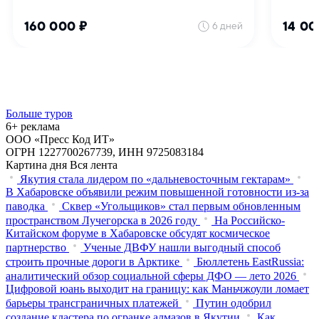
Больше туров
6+ реклама
ООО «Пресс Код ИТ»
ОГРН 1227700267739, ИНН 9725083184
Картина дня
Вся лента
Якутия стала лидером по «дальневосточным гектарам»
В Хабаровске объявили режим повышенной готовности из‑за
паводка
Сквер «Угольщиков» стал первым обновленным
пространством Лучегорска в 2026 году
На Российско-
Китайском форуме в Хабаровске обсудят космическое
партнерство
Ученые ДВФУ нашли выгодный способ
строить прочные дороги в Арктике
Бюллетень EastRussia:
аналитический обзор социальной сферы ДФО — лето 2026
Цифровой юань выходит на границу: как Маньчжоули ломает
барьеры трансграничных платежей
Путин одобрил
создание кластера по огранке алмазов в Якутии
Как