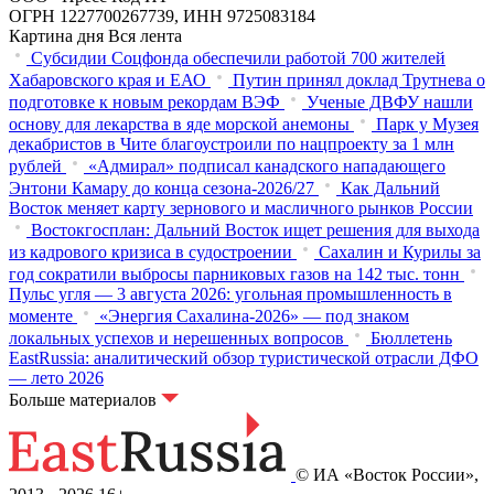
ОГРН 1227700267739, ИНН 9725083184
Картина дня
Вся лента
Субсидии Соцфонда обеспечили работой 700 жителей
Хабаровского края и ЕАО
Путин принял доклад Трутнева о
подготовке к новым рекордам ВЭФ
Ученые ДВФУ нашли
основу для лекарства в яде морской анемоны
Парк у Музея
декабристов в Чите благоустроили по нацпроекту за 1 млн
рублей
«Адмирал» подписал канадского нападающего
Энтони Камару до конца сезона-2026/27
Как Дальний
Восток меняет карту зернового и масличного рынков России
Востокгосплан: Дальний Восток ищет решения для выхода
из кадрового кризиса в судостроении
Сахалин и Курилы за
год сократили выбросы парниковых газов на 142 тыс. тонн
Пульс угля — 3 августа 2026: угольная промышленность в
моменте
«Энергия Сахалина-2026» — под знаком
локальных успехов и нерешенных вопросов
Бюллетень
EastRussia: аналитический обзор туристической отрасли ДФО
— лето 2026
Больше материалов
© ИА «Восток России»,