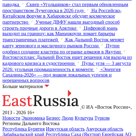
паводка
Сквер «Угольщиков» стал первым обновленным
пространством Лучегорска в 2026 году
На Российско-
Китайском форуме в Хабаровске обсудят космическое
партнерство
Ученые ДВФУ нашли выгодный способ
строить прочные дороги в Арктике
Цифровой юань
выходит на границу: как Маньчжоули ломает барьеры
трансграничных платежей
Как Дальний Восток меняет
карту зернового и масличного рынков России
Путин
одобрил создание кластера по огранке алмазов в Якутии
Востокгосплан: Дальний Восток ищет решения для выхода из
кадрового кризиса в судостроении
Пульс угля — 3 августа
2026: угольная промышленность в моменте
«Энергия
Сахалина-2026» — под знаком локальных успехов и
нерешенных вопросов
Больше материалов
© ИА «Восток России»,
2013 - 2026
16+
Новости
Экономика
Бизнес
Люди
Культура
Туризм
Регионы Дальнего Востока
Республика Бурятия
Иркутская область
Амурская область
Забайкальский край
Республика Саха (Якутия)
Еврейская АО