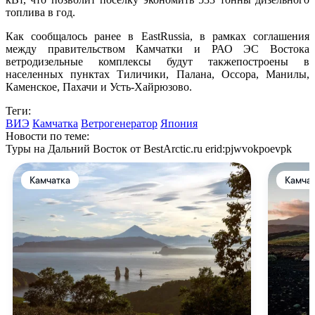
топлива в год.
Как сообщалось ранее в EastRussia, в рамках соглашения
между правительством Камчатки и РАО ЭС Востока
ветродизельные комплексы будут такжепостроены в
населенных пунктах Тиличики, Палана, Оссора, Манилы,
Каменское, Пахачи и Усть-Хайрюзово.
Теги:
ВИЭ
Камчатка
Ветрогенератор
Япония
Новости по теме:
Туры на Дальний Восток от BestArctic.ru
erid:pjwvokpoevpk