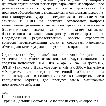
действия группировок войск при отражении массированного
ракетно-авиационного удара условного противника. На
практике общевойсковые подразделения осуществят выход из-
под планируемого удара, а соединения и воинские части
авиации и ПВО на практике отработают вопросы
уничтожения различных целей имитирующих крылатые и
баллистические ракеты, ударные и разведывательные
беспилотники, а также авиацию условного противника.
Подразделения радиоэлектронной борьбы отработают
вопросы противодействия силам и средствам наведения,
обмена данными и управления условного противника.
Одновременно будет задействовано около 50 различных
мишеней, для уничтожения которых будут использованы
средства войсковой ПВО ЗРК «Тор», «Оса», «Стрела-10»,
ЗРПК «Тунгуска», ПЗРК «Верба» и «Игла», ЗРК «Триумф» и
«Фаворит», для создания мишенной обстановки на
специализированных полигонах округа в Приморском крае и
Республике Бурятия, где пройдут самые масштабные
практические действия.
Теги:
Новости по теме:
Туры на Дальний Восток от BestArctic.ru
erid:pjwvokpoevpk