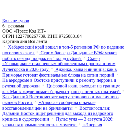
Больше туров
6+ реклама
ООО «Пресс Код ИТ»
ОГРН 1227700267739, ИНН 9725083184
Картина дня
Вся лента
Хабаровский край вошел в топ-5 регионов РФ по падению
поголовья скота
Стрим блогера Даньдань с ВЭФ может
побить рекорд продаж на 1 млрд рублей
Сквер
«Угольщиков» стал первым обновленным пространством
Лучегорска в 2026 году
Аджика, каша и яичница: как в
Приморье готовят фестивальные блюда на сотни порций
На аэродроме в Охотске приступили к ремонту перрона и
рулежной дорожки
Цифровой юань выходит на границу:
как Маньчжоули ломает барьеры трансграничных платежей
Как Дальний Восток меняет карту зернового и масличного
рынков России
«Алроса» сообщила о начале
восстановления цен на бриллианты
Востокгосплан:
Дальний Восток ищет решения для выхода из кадрового
кризиса в судостроении
Пульс угля — 3 августа 2026:
угольная промышленность в моменте
«Энергия