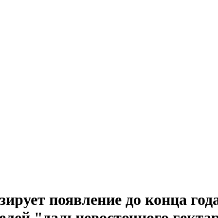
зирует появление до конца г
елей "дальневосточного гекта