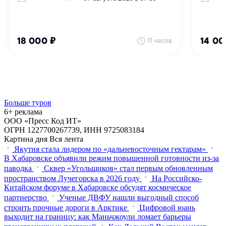
Больше туров
6+ реклама
ООО «Пресс Код ИТ»
ОГРН 1227700267739, ИНН 9725083184
Картина дня
Вся лента
Якутия стала лидером по «дальневосточным гектарам»
В Хабаровске объявили режим повышенной готовности из‑за
паводка
Сквер «Угольщиков» стал первым обновленным
пространством Лучегорска в 2026 году
На Российско-
Китайском форуме в Хабаровске обсудят космическое
партнерство
Ученые ДВФУ нашли выгодный способ
строить прочные дороги в Арктике
Цифровой юань
выходит на границу: как Маньчжоули ломает барьеры