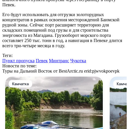
Певек.
Его будут использовать для отгрузки золоторудных
концентратов в рамках освоения месторождений Баимской
рудной зоны. Сейчас порт расширяет территорию для
складских помещений под грузы и для строительства
энергомоста из Магадана. Грузооборот морского порта
составляет 250 тыс. тонн в год, а навигация в Певеке длится
всего три-четыре месяца в году.
Теги:
Пункт пропуска
Певек
Минтранс
Чукотка
Новости по теме:
Туры на Дальний Восток от BestArctic.ru
erid:pjwvokpoevpk