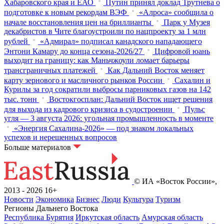
Хабаровского края и ЕАО
Путин принял доклад Трутнева о
подготовке к новым рекордам ВЭФ
«Алроса» сообщила о
начале восстановления цен на бриллианты
Парк у Музея
декабристов в Чите благоустроили по нацпроекту за 1 млн
рублей
«Адмирал» подписал канадского нападающего
Энтони Камару до конца сезона-2026/27
Цифровой юань
выходит на границу: как Маньчжоули ломает барьеры
трансграничных платежей
Как Дальний Восток меняет
карту зернового и масличного рынков России
Сахалин и
Курилы за год сократили выбросы парниковых газов на 142
тыс. тонн
Востокгосплан: Дальний Восток ищет решения
для выхода из кадрового кризиса в судостроении
Пульс
угля — 3 августа 2026: угольная промышленность в моменте
«Энергия Сахалина-2026» — под знаком локальных
успехов и нерешенных вопросов
Больше материалов
© ИА «Восток России»,
2013 - 2026
16+
Новости
Экономика
Бизнес
Люди
Культура
Туризм
Регионы Дальнего Востока
Республика Бурятия
Иркутская область
Амурская область