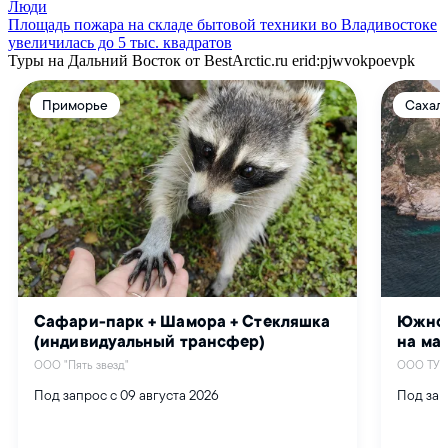
Люди
Площадь пожара на складе бытовой техники во Владивостоке
увеличилась до 5 тыс. квадратов
Туры на Дальний Восток от BestArctic.ru
erid:pjwvokpoevpk