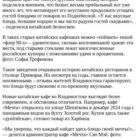
поделился мнением, что бизнес весьма прибыльный вот уже
много лет, что мотивирует его неустанно продолжать угощать
гостей блюдами от поваров из Поднебесной. «У нас вкусные
блюда, большие порции и мы часто радуем гостей скидками»,
– поделился китайский бизнесмен.
В таких старых китайских кафешках можно «поймать» некий
«флер 90-х» – удивительно, сколько воспоминаний хранят эти
места, под старыми стеклами лежат многочисленные
российские купюры с пожеланиями удачи и процветания.
фото: Софья Трофимова
Такие заведения открывали историю китайских ресторанов в
столице Приморья. Но несмотря на годы, главное остается
неизменными – отзывы жителей Владивостока гарантируют,
что блюда будут свежими и по-прежнему вкусными.
Новые китайские кафе во Владивостоке выглядят более
современно, и обстановка отличается. Например, кафе
«Мечта» открылось по улице Шепяткова в декабре 2024 года с
панорамным видом на бухту Золотой рог. Кухня здесь также
«дунбэйская», готовит повар из Харбина.
«Мы уверены, что каждый найдет здесь блюдо своей мечты!»,
— делится администратор кафе «Мечта» Сяо Мэй. фото: