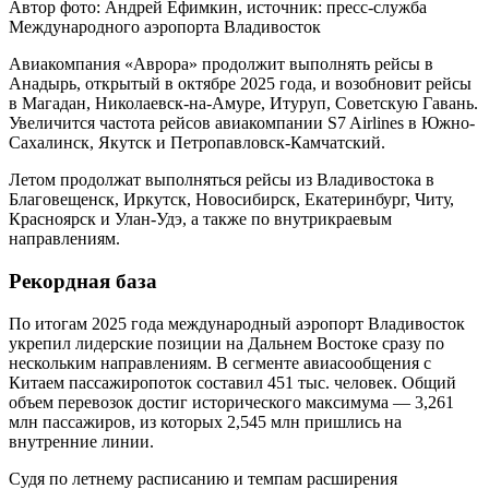
Автор фото: Андрей Ефимкин, источник: пресс-служба
Международного аэропорта Владивосток
Авиакомпания «Аврора» продолжит выполнять рейсы в
Анадырь, открытый в октябре 2025 года, и возобновит рейсы
в Магадан, Николаевск-на-Амуре, Итуруп, Советскую Гавань.
Увеличится частота рейсов авиакомпании S7 Airlines в Южно-
Сахалинск, Якутск и Петропавловск-Камчатский.
Летом продолжат выполняться рейсы из Владивостока в
Благовещенск, Иркутск, Новосибирск, Екатеринбург, Читу,
Красноярск и Улан-Удэ, а также по внутрикраевым
направлениям.
Рекордная база
По итогам 2025 года международный аэропорт Владивосток
укрепил лидерские позиции на Дальнем Востоке сразу по
нескольким направлениям. В сегменте авиасообщения с
Китаем пассажиропоток составил 451 тыс. человек. Общий
объем перевозок достиг исторического максимума — 3,261
млн пассажиров, из которых 2,545 млн пришлись на
внутренние линии.
Судя по летнему расписанию и темпам расширения