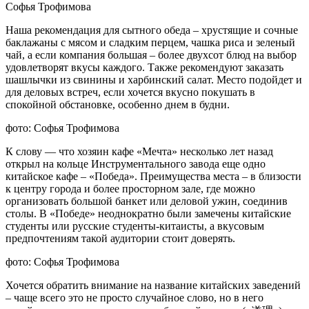
Софья Трофимова
Наша рекомендация для сытного обеда – хрустящие и сочные
баклажаны с мясом и сладким перцем, чашка риса и зеленый
чай, а если компания большая – более двухсот блюд на выбор
удовлетворят вкусы каждого. Также рекомендуют заказать
шашлычки из свинины и харбинский салат. Место подойдет и
для деловых встреч, если хочется вкусно покушать в
спокойной обстановке, особенно днем в будни.
фото: Софья Трофимова
К слову — что хозяин кафе «Мечта» несколько лет назад
открыл на кольце Инструментального завода еще одно
китайское кафе – «Победа». Преимущества места – в близости
к центру города и более просторном зале, где можно
организовать большой банкет или деловой ужин, соединив
столы. В «Победе» неоднократно были замечены китайские
студенты или русские студенты-китаисты, а вкусовым
предпочтениям такой аудитории стоит доверять.
фото: Софья Трофимова
Хочется обратить внимание на название китайских заведений
– чаще всего это не просто случайное слово, но в него