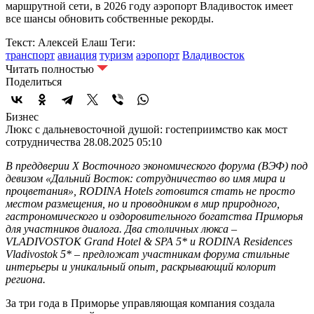
маршрутной сети, в 2026 году аэропорт Владивосток имеет
все шансы обновить собственные рекорды.
Текст: Алексей Елаш
Теги:
транспорт
авиация
туризм
аэропорт
Владивосток
Читать полностью
Поделиться
Бизнес
Люкс с дальневосточной душой: гостеприимство как мост
сотрудничества
28.08.2025 05:10
В преддверии X Восточного экономического форума (ВЭФ) под
девизом «Дальний Восток: сотрудничество во имя мира и
процветания», RODINA Hotels готовится стать не просто
местом размещения, но и проводником в мир природного,
гастрономического и оздоровительного богатства Приморья
для участников диалога. Два столичных люкса –
VLADIVOSTOK Grand Hotel & SPA 5* и RODINA Residences
Vladivostok 5* – предложат участникам форума стильные
интерьеры и уникальный опыт, раскрывающий колорит
региона.
За три года в Приморье управляющая компания создала