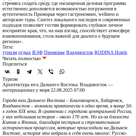
стремясь создать среду, где насыщенная деловая программа
естественно дополняется возможностью погружения в
аутентичность Приморья через гастрономию, wellness и
авторские туры. Синтез локального наследия и современных
подходов позволяет гостям формировать глубокое личное
восприятие края, что, на наш взгляд, способствует атмосфере
взаимопонимания, столь важной для диалога о будущем
региона».
Теги:
туризм
отдых
ВЭФ
Приморье
Владивосток
RODINA Hotels
Читать полностью
Поделиться
Туризм
Архитектура юга Дальнего Востока: Владивосток —
интернационал у моря
22.08.2025 07:00
Города юга Дальнего Востока – Благовещенск, Хабаровск,
Владивосток – возникли практически в одно время, в конце 50-
х годов XIX века. В сравнении с городами центральной России,
у них небольшая история – около 170 лет. Но из-за близости
Китая и Японии, благодаря пестрым и стремительным
историческим процессам, которые происходили на Дальнем
Востоке, история эта вобрала в себя очень многое: Русско-