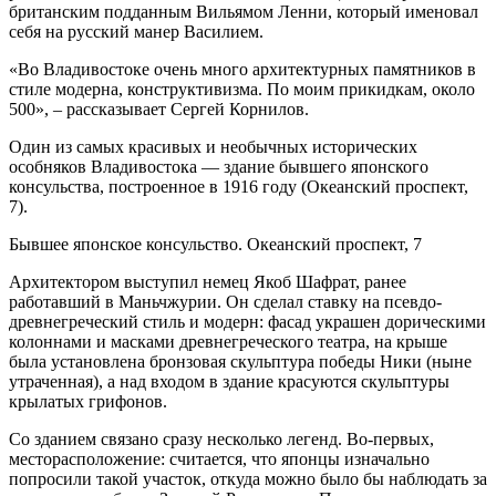
британским подданным Вильямом Ленни, который именовал
себя на русский манер Василием.
«Во Владивостоке очень много архитектурных памятников в
стиле модерна, конструктивизма. По моим прикидкам, около
500», – рассказывает Сергей Корнилов.
Один из самых красивых и необычных исторических
особняков Владивостока — здание бывшего японского
консульства, построенное в 1916 году (Океанский проспект,
7).
Бывшее японское консульство. Океанский проспект, 7
Архитектором выступил немец Якоб Шафрат, ранее
работавший в Маньчжурии. Он сделал ставку на псевдо-
древнегреческий стиль и модерн: фасад украшен дорическими
колоннами и масками древнегреческого театра, на крыше
была установлена бронзовая скульптура победы Ники (ныне
утраченная), а над входом в здание красуются скульптуры
крылатых грифонов.
Со зданием связано сразу несколько легенд. Во-первых,
месторасположение: считается, что японцы изначально
попросили такой участок, откуда можно было бы наблюдать за