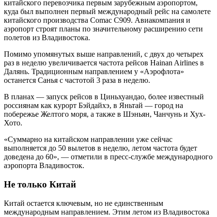
китайского перевозчика первым зарубежным аэропортом,
куда был выполнен первый международный рейс на самолете
китайского производства Comac C909. Авиакомпания и
аэропорт строят планы по значительному расширению сети
полетов из Владивостока.
Помимо упомянутых выше направлений, с двух до четырех
раз в неделю увеличивается частота рейсов Hainan Airlines в
Далянь. Традиционным направлением у «Аэрофлота»
останется Санья с частотой 3 раза в неделю.
В планах — запуск рейсов в Циньхуандао, более известный
россиянам как курорт Бэйдайхэ, в Яньтай — город на
побережье Желтого моря, а также в Шэньян, Чанчунь и Хух-
Хото.
«Суммарно на китайском направлении уже сейчас
выполняется до 50 вылетов в неделю, летом частота будет
доведена до 60», — отметили в пресс-службе международного
аэропорта Владивосток.
Не только Китай
Китай остается ключевым, но не единственным
международным направлением. Этим летом из Владивостока