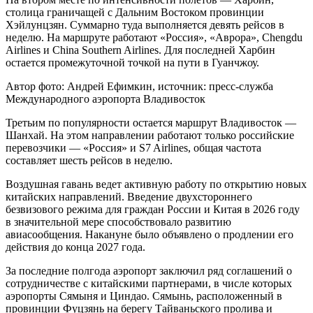
столица граничащей с Дальним Востоком провинции
Хэйлунцзян. Суммарно туда выполняется девять рейсов в
неделю. На маршруте работают «Россия», «Аврора», Chengdu
Airlines и China Southern Airlines. Для последней Харбин
остается промежуточной точкой на пути в Гуанчжоу.
Автор фото: Андрей Ефимкин, источник: пресс-служба
Международного аэропорта Владивосток
Третьим по популярности остается маршрут Владивосток —
Шанхай. На этом направлении работают только российские
перевозчики — «Россия» и S7 Airlines, общая частота
составляет шесть рейсов в неделю.
Воздушная гавань ведет активную работу по открытию новых
китайских направлений. Введение двухстороннего
безвизового режима для граждан России и Китая в 2026 году
в значительной мере способствовало развитию
авиасообщения. Накануне было объявлено о продлении его
действия до конца 2027 года.
За последние полгода аэропорт заключил ряд соглашений о
сотрудничестве с китайскими партнерами, в числе которых
аэропорты Сямыня и Циндао. Сямынь, расположенный в
провинции Фуцзянь на берегу Тайваньского пролива и