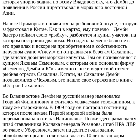
которая упорно ходила по всему Владивостоку, что Демби до
появления в России пиратствовал в морях юго-восточной
Азии.
На юге Приморья он появился на рыболовной шхуне, которую
зафрахтовал в Китае. Как и в картах, ему повезло – Демби
быстро поймал свою «рыбку», разбогател и купил участок, на
котором построили два дома. Но сидеть на месте было не в
его правилах и вскоре на приобретенном в собственность
парусном судне «Алеут» он отправился к берегам Сахалина,
где занялся добычей морской капусты. Там он познакомился с
купцом Яковым Семеновым, с которым они основали фирму
«Семенов, Демби и К°» - именно с нее и ведет свой отсчет
рыбная отрасль Сахалина. Кстати, на Сахалине Демби
познакомился с Чеховым, это нашло свое отражение в книге
«Остров Сахалин».
Во Владивостоке Демби на русский манер именовался
Георгий Филиппович и считался уважаемым горожанином, к
тому же старожилом. В 1909 году он построил гостиницу,
которая после начала Первой мировой войны была
переименована в отель «Националь». Позже здесь размещался
штаб ставленника Колчака генерала Розанова, штаб НРА ДВР
во главе с Уборевичем, затем на долгие годы здание
облюбовали органы советской власти. 10 лет назад «дом