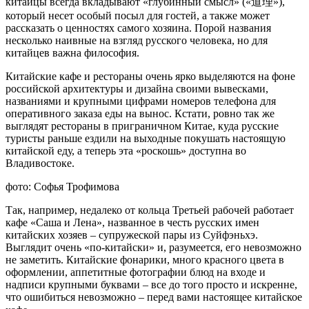
китайцы всегда вкладывают «глубинный смысл» («道理»),
который несет особый посыл для гостей, а также может
рассказать о ценностях самого хозяина. Порой названия
несколько наивные на взгляд русского человека, но для
китайцев важна философия.
Китайские кафе и рестораны очень ярко выделяются на фоне
российской архитектуры и дизайна своими вывесками,
названиями и крупными цифрами номеров телефона для
оперативного заказа еды на вынос. Кстати, ровно так же
выглядят рестораны в приграничном Китае, куда русские
туристы раньше ездили на выходные покушать настоящую
китайской еду, а теперь эта «роскошь» доступна во
Владивостоке.
фото: Софья Трофимова
Так, например, недалеко от кольца Третьей рабочей работает
кафе «Саша и Лена», названное в честь русских имен
китайских хозяев – супружеской пары из Суйфэньхэ.
Выглядит очень «по-китайски» и, разумеется, его невозможно
не заметить. Китайские фонарики, много красного цвета в
оформлении, аппетитные фотографии блюд на входе и
надписи крупными буквами – все до того просто и искренне,
что ошибиться невозможно – перед вами настоящее китайское