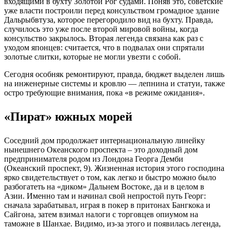
входящими в бухту Золотой Рог судами. Поняв это, советские
уже власти построили перед консульством громадное здание
Дальрыбвтуза, которое перегородило вид на бухту. Правда,
случилось это уже после второй мировой войны, когда
консульство закрылось. Вторая легенда связана как раз с
уходом японцев: считается, что в подвалах они спрятали
золотые слитки, которые не могли увезти с собой.
Сегодня особняк ремонтируют, правда, бюджет выделен лишь
на инженерные системы и кровлю — лепнина и статуи, также
остро требующие внимания, пока «в режиме ожидания».
«Пират» южных морей
Соседний дом продолжает интернациональную линейку
нынешнего Океанского проспекта – это доходный дом
предпринимателя родом из Лондона Георга Демби
(Океанский проспект, 9). Жизненная история этого господина
ярко свидетельствует о том, как легко и быстро можно было
разбогатеть на «диком» Дальнем Востоке, да и в целом в
Азии. Именно там и начинал свой непростой путь Георг:
сначала зарабатывал, играя в покер в притонах Бангкока и
Сайгона, затем взимал налоги с торговцев опиумом на
таможне в Шанхае. Видимо, из-за этого и появилась легенда,