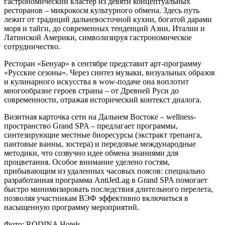
гастрономический кластер из девяти концептуальных
ресторанов – микрокосм культурного обмена. Здесь путь
лежит от традиций дальневосточной кухни, богатой дарами
моря и тайги, до современных тенденций Азии, Италии и
Латинской Америки, символизируя гастрономическое
сотрудничество.
Ресторан «Бенуар» в сентябре представит арт-программу
«Русские сезоны». Через синтез музыки, визуальных образов
и кулинарного искусства в wow-подаче она воплотит
многообразие героев страны – от Древней Руси до
современности, отражая исторический контекст диалога.
Визитная карточка сети на Дальнем Востоке – wellness-
пространство Grand SPA – предлагает программы,
синтезирующие местные биоресурсы (экстракт трепанга,
пантовые ванны, зостера) и передовые международные
методики, что созвучно идее обмена знаниями для
процветания. Особое внимание уделено гостям,
прибывающим из удаленных часовых поясов: специально
разработанная программа AntiJetLag в Grand SPA помогает
быстро минимизировать последствия длительного перелета,
позволяя участникам ВЭФ эффективно включиться в
насыщенную программу мероприятий.
Фото: RODINA Hotels