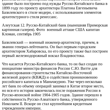
здание было построено под нужды Русско-Китайского банка в
1899 году по проекту архитектора Платона Евгеньевича
Базилевского в стиле модерн, с использованием элементов
архитектурного стиля ренессанс.
Алеутская 12. Русско-Китайский банк (нынешняя Приморская
картинная галерея). Фото военный атташе США капитан
Кломан, сентябрь 1905
Базилевский — военный инженер-архитектор, причем, в
звании генерал-лейтенанта. Он был первым городским
архитектором Хабаровска, по его проекту также был построен
первый железнодорожный вокзал Владивостока.
Что касается Русско-Китайского банка, то он был создан по
инициативе министра финансов России С.Ю. Витте для
финансирования строительства Китайско-Восточной
железной дороги (КВЖД) и содействия проникновению
российского капитала в Маньчжурию. Уже через несколько
лет банк по объему операций занимал в Китае второе место,
но вся его история закончилась после поражения России в
Русско-японской войне 1904-1905 годов. Здание перешло в
собственность Русско-Азиатского банка, утвержденного
Николаем II. Вскоре он стал крупнейшим кредитным
учреждением империи.