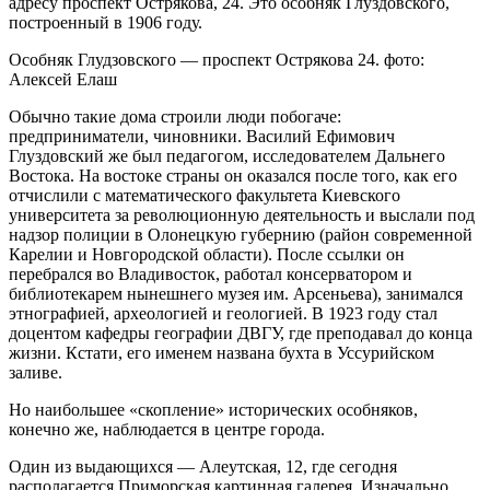
адресу проспект Острякова, 24. Это особняк Глуздовского,
построенный в 1906 году.
Особняк Глудзовского — проспект Острякова 24. фото:
Алексей Елаш
Обычно такие дома строили люди побогаче:
предприниматели, чиновники. Василий Ефимович
Глуздовский же был педагогом, исследователем Дальнего
Востока. На востоке страны он оказался после того, как его
отчислили с математического факультета Киевского
университета за революционную деятельность и выслали под
надзор полиции в Олонецкую губернию (район современной
Карелии и Новгородской области). После ссылки он
перебрался во Владивосток, работал консерватором и
библиотекарем нынешнего музея им. Арсеньева), занимался
этнографией, археологией и геологией. В 1923 году стал
доцентом кафедры географии ДВГУ, где преподавал до конца
жизни. Кстати, его именем названа бухта в Уссурийском
заливе.
Но наибольшее «скопление» исторических особняков,
конечно же, наблюдается в центре города.
Один из выдающихся — Алеутская, 12, где сегодня
располагается Приморская картинная галерея. Изначально