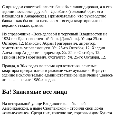
С приходом советской власти банк был ликвидирован, а в его
здании поселился другой – Дальбанк (головной офис его
находился в Хабаровске). Примечательно, что руководство
банка – как бы он ни назывался – всегда квартировало на
верхних этажах здания.
Из справочника «Весь деловой и торговый Владивосток на
1924 г.»: Дальневосточный банк (Дальбанк). Улица 25-го
Октября, 12; Майофис Абрам Григорьевич, директор,
заместитель управляющего. Ул. 25-го Октября, 12. Халдин
Александр Андреевич, директор. Ул. 25-го Октября, 12.
Грибин Петр Георгиевич, бухгалтер. Ул. 25-го Октября, 12.
Правда, в 30-х годах во время «уплотнения» элитные
квартиры превратились в рядовые «коммуналки». Вернуть
зданию исключительно административное назначение удалось
лишь… в начале 1980-х годов.
Ба! Знакомые все лица
На центральной улице Владивостока – бывшей
Американской, а ныне Светланской – строили свои дома
«самые-самые». Среди них, конечно же, торговый дом Кунста