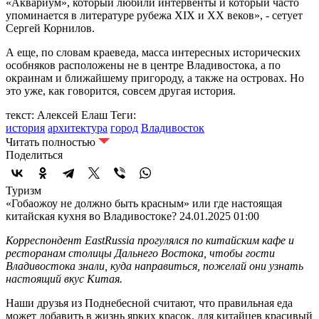
«Аквариум», который любили интервенты и который часто
упоминается в литературе рубежа XIX и XX веков», - сетует
Сергей Корнилов.
А еще, по словам краеведа, масса интересных исторических
особняков расположены не в центре Владивостока, а по
окраинам и ближайшему пригороду, а также на островах. Но
это уже, как говорится, совсем другая история.
текст: Алексей Елаш
Теги:
история
архитектура
город
Владивосток
Читать полностью
Поделиться
Туризм
«Гобаожоу не должно быть красным» или где настоящая
китайская кухня во Владивостоке?
24.01.2025 01:00
Корреспондент EastRussia прогулялся по китайским кафе и
ресторанам столицы Дальнего Востока, чтобы гости
Владивостока знали, куда направиться, пожелай они узнать
настоящий вкус Китая.
Наши друзья из Поднебесной считают, что правильная еда
может добавить в жизнь ярких красок, для китайцев красивый