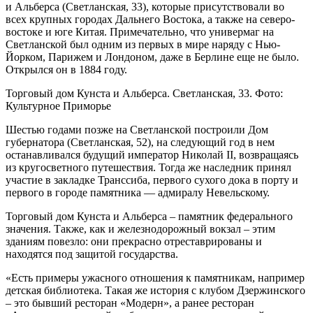
и Альберса (Светланская, 33), которые присутствовали во
всех крупных городах Дальнего Востока, а также на северо-
востоке и юге Китая. Примечательно, что универмаг на
Светланской был одним из первых в мире наряду с Нью-
Йорком, Парижем и Лондоном, даже в Берлине еще не было.
Открылся он в 1884 году.
Торговый дом Кунста и Альберса. Светланская, 33. Фото:
Культурное Приморье
Шестью годами позже на Светланской построили Дом
губернатора (Светланская, 52), на следующий год в нем
останавливался будущий император Николай II, возвращаясь
из кругосветного путешествия. Тогда же наследник принял
участие в закладке Транссиба, первого сухого дока в порту и
первого в городе памятника — адмиралу Невельскому.
Торговый дом Кунста и Альберса – памятник федерального
значения. Также, как и железнодорожный вокзал – этим
зданиям повезло: они прекрасно отреставрированы и
находятся под защитой государства.
«Есть примеры ужасного отношения к памятникам, например
детская библиотека. Такая же история с клубом Дзержинского
– это бывший ресторан «Модерн», а ранее ресторан