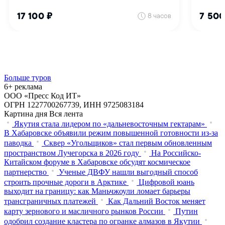
Больше туров
6+ реклама
ООО «Пресс Код ИТ»
ОГРН 1227700267739, ИНН 9725083184
Картина дня
Вся лента
Якутия стала лидером по «дальневосточным гектарам»
В Хабаровске объявили режим повышенной готовности из‑за
паводка
Сквер «Угольщиков» стал первым обновленным
пространством Лучегорска в 2026 году
На Российско-
Китайском форуме в Хабаровске обсудят космическое
партнерство
Ученые ДВФУ нашли выгодный способ
строить прочные дороги в Арктике
Цифровой юань
выходит на границу: как Маньчжоули ломает барьеры
трансграничных платежей
Как Дальний Восток меняет
карту зернового и масличного рынков России
Путин
одобрил создание кластера по огранке алмазов в Якутии