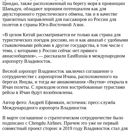
Циндао, также расположенный на берегу моря в провинции
Шаньдун, обладают хорошим потенциалом как для
двухстороннего туристического обмена, так и в качестве
транзитных направлений для пассажиров из России для
полетов в страны Юго-Восточной Азии.
«В целом Китай рассматривается не только как страна для
туристических поездок россиян, но и как авиахаб с удобными
стыковочными рейсами в другие государства, в том числе с
теми, с которыми у России сейчас нет прямого
авиасообщения», — рассказали EastRussia в международном
аэропорту Владивосток.
Весной аэропорт Владивосток заключил соглашение о
сотрудничестве с аэропортом Ичана, расположенного на
берегах Янцзы, и тогда же авиакомпания «Якутия» открыла в
Ичан полеты. С приходом осени востребованные туристами
рейсы в Ичан будут возобновлены.
Автор фото: Андрей Ефимкин, источник: пресс-служба
Международного аэропорта Владивосток
В марте соглашение о стратегическом сотрудничестве было
подписано с Chengdu Airlines. Причем это уже не первый
совместный проект сторон: в 2019 году Владивосток стал для