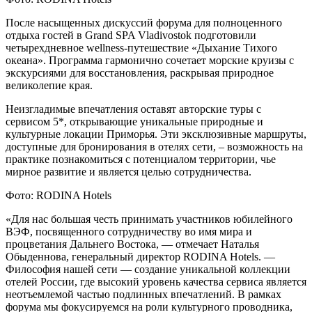
После насыщенных дискуссий форума для полноценного
отдыха гостей в Grand SPA Vladivostok подготовили
четырехдневное wellness-путешествие «Дыхание Тихого
океана». Программа гармонично сочетает морские круизы с
экскурсиями для восстановления, раскрывая природное
великолепие края.
Неизгладимые впечатления оставят авторские туры с
сервисом 5*, открывающие уникальные природные и
культурные локации Приморья. Эти эксклюзивные маршруты,
доступные для бронирования в отелях сети, – возможность на
практике познакомиться с потенциалом территории, чье
мирное развитие и является целью сотрудничества.
Фото: RODINA Hotels
«Для нас большая честь принимать участников юбилейного
ВЭФ, посвященного сотрудничеству во имя мира и
процветания Дальнего Востока, — отмечает Наталья
Обыденнова, генеральный директор RODINA Hotels. —
Философия нашей сети — создание уникальной коллекции
отелей России, где высокий уровень качества сервиса является
неотъемлемой частью подлинных впечатлений. В рамках
форума мы фокусируемся на роли культурного проводника,