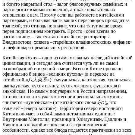
и богато накрытый стол – залог благополучных семейных и
партнерских взаимоотношений, а также показатель их
отношения к вам. Потому если вы работаете с китайскими
партнерами, и большая часть ваших переговоров проходит за
трапезой, это отнюдь не значит, что они тянут ваше время
перед подписанием контракта. Просто «обед всегда по
расписанию» – так считают китайские рестораторы
Владивостока, хозяева «старейших владивостокских чифанек»
и шеф-повара премиальных ресторанов.
Китайская кухня – одно из самых важных наследий китайской
цивилизации, и сегодня она считается чуть ли не самой
разнообразной и вкусной в мире. Всего в Китае признано
официально 8 видов «великих кухонь» (в переводе на
китайский «八大菜系»): сычуаньская, кантонская, хунаньская,
шаньдунская, кухня цзянсу, кухня чжэцзян, фуцзянская и
аньхойская. Но самым популярным в России направлением,
которое относится уже к категории региональных кухонь,
считается «дунбэйская» (от китайского слова 东北, что
означает «северо-восток»). Территория северо-восточного
Китая включает в себя 4 административных единицы:
Внутренняя Монголия, провинции Хэйлунцзян, Цзилинь и
Ляонин и в каждой из них свои гастрономические
особенности, однако все блюда подаются практически во всех