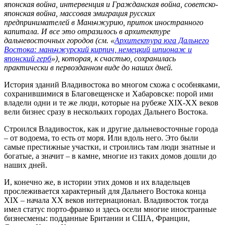
японская война, интервенция и Гражданская война, советско-
японская война, массовая эмиграция русских
предпринимателей в Маньчжурию, приток иностранного
капитала. И все это отразилось в архитектуре
дальневосточных городов (см. «
Архитектура юга Дальнего
Востока: маньчжурский кирпич, немецкий шпионаж и
японский герб
»), которая, к счастью, сохранилась
практически в первозданном виде до наших дней.
История зданий Владивостока во многом схожа с особняками,
сохранившимися в Благовещенске и Хабаровске: порой ими
владели одни и те же люди, которые на рубеже XIX-XX веков
вели бизнес сразу в нескольких городах Дальнего Востока.
Строился Владивосток, как и другие дальневосточные города
– от водоема, то есть от моря. Или вдоль него. Это были
самые престижные участки, и строились там люди знатные и
богатые, а значит – в камне, многие из таких домов дошли до
наших дней.
И, конечно же, в истории этих домов и их владельцев
прослеживается характерный для Дальнего Востока конца
XIX – начала XX веков интернационал. Владивосток тогда
имел статус порто-франко и здесь осели многие иностранные
бизнесмены: подданные Британии и США, Франции,