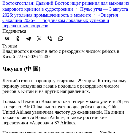
Востокгосплан: Дальний Восток ищет решения для выхода из
кадрового кризиса в судостроении
Пульс угля — 3 августа
2026: угольная промышленность в моменте
«Энергия
Сахалина-2026» — под знаком локальных успехов и
нерешенных вопросов
Поделиться
Туризм
Владивосток входит в лето с рекордным числом рейсов в
Китай
27.05.2026 12:00
Чжунго (中 国)
Летний сезон в аэропорту стартовал 29 марта. К отпускному
периоду воздушная гавань подошла с рекордным числом
рейсов в Китай и на других направлениях.
Только в Пекин из Владивостока теперь можно улететь 28 раз
в неделю. Air China выполняет по два рейса в день, China
United Airlines увеличила частоту до ежедневной. На линии
также остаются Hainan Airlines, а также российские
перевозчики «Аврора» и S7 Airlines.
На втором месте по интенсивности полетов — Харбин,