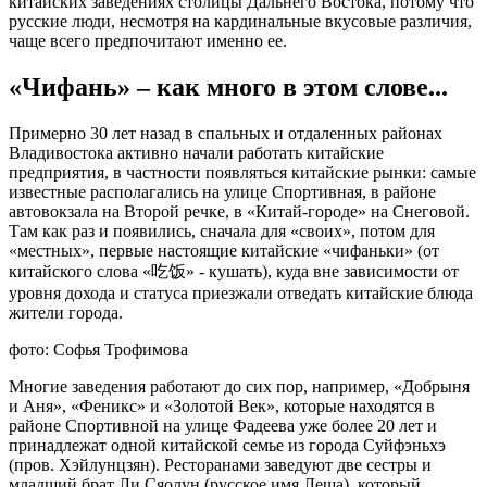
китайских заведениях столицы Дальнего Востока, потому что
русские люди, несмотря на кардинальные вкусовые различия,
чаще всего предпочитают именно ее.
«Чифань» – как много в этом слове...
Примерно 30 лет назад в спальных и отдаленных районах
Владивостока активно начали работать китайские
предприятия, в частности появляться китайские рынки: самые
известные располагались на улице Спортивная, в районе
автовокзала на Второй речке, в «Китай-городе» на Снеговой.
Там как раз и появились, сначала для «своих», потом для
«местных», первые настоящие китайские «чифаньки» (от
китайского слова «吃饭» - кушать), куда вне зависимости от
уровня дохода и статуса приезжали отведать китайские блюда
жители города.
фото: Софья Трофимова
Многие заведения работают до сих пор, например, «Добрыня
и Аня», «Феникс» и «Золотой Век», которые находятся в
районе Спортивной на улице Фадеева уже более 20 лет и
принадлежат одной китайской семье из города Суйфэньхэ
(пров. Хэйлунцзян). Ресторанами заведуют две сестры и
младший брат Ли Сяолун (русское имя Леша), который