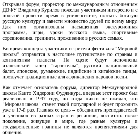
Открывая форум, проректор по международным отношениям
ДВФУ Владимир Курилов пожелал участникам интересно и с
пользой провести время в университете, познать богатую
русскую культуру и завести множество друзей по всему миру.
Для них организованы насыщенная экскурсионная
программа, игры, уроки русского языка, спортивные
соревнования, тренинги, проживание в русских семьях.
Во время концерта участники и зрители фестиваля "Мировой
школы" отправятся в настоящее путешествие по странам и
континентам планеты. На сцене будут исполнены
итальянский танец "тарантелла", русский национальный
балет, японские, румынские, индийские и китайские танцы,
прозвучат традиционные для африканских народов песни.
Как отмечает основатель форума, директор Международной
школы Канто Хидерони Фуджикура, впервые этот проект был
реализован в 1997 году, но тогда никто не ожидал, что
"Мировая школа" станет такой популярной и будет проходить
уже в 17-й раз. Главная ее цель -- объединить преподавателей
и учеников из разных стран и регионов, воспитать новое
поколение, живущее в мире, где разные культуры и
государственные границы не являются препятствиями для
общения.