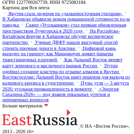
ОГРН 1227700267739, ИНН 9725083184
Картина дня
Вся лента
Якутия стала лидером по «дальневосточным гектарам»
В Хабаровске объявили режим повышенной готовности из‑за
паводка
Сквер «Угольщиков» стал первым обновленным
пространством Лучегорска в 2026 году
На Российско-
Китайском форуме в Хабаровске обсудят космическое
партнерство
Ученые ДВФУ нашли выгодный способ
строить прочные дороги в Арктике
Цифровой юань
выходит на границу: как Маньчжоули ломает барьеры
трансграничных платежей
Как Дальний Восток меняет
карту зернового и масличного рынков России
Путин
одобрил создание кластера по огранке алмазов в Якутии
Востокгосплан: Дальний Восток ищет решения для выхода из
кадрового кризиса в судостроении
Пульс угля — 3 августа
2026: угольная промышленность в моменте
«Энергия
Сахалина-2026» — под знаком локальных успехов и
нерешенных вопросов
Больше материалов
© ИА «Восток России»,
2013 - 2026
16+