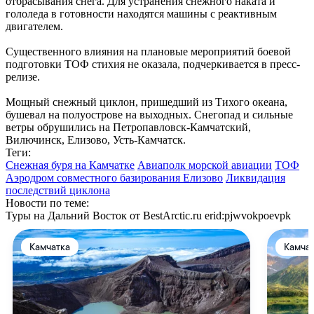
отбрасывания снега. Для устранения снежного наката и
гололеда в готовности находятся машины с реактивным
двигателем.
Существенного влияния на плановые мероприятий боевой
подготовки ТОФ стихия не оказала, подчеркивается в пресс-
релизе.
Мощный снежный циклон, пришедший из Тихого океана,
бушевал на полуострове на выходных. Снегопад и сильные
ветры обрушились на Петропавловск-Камчатский,
Вилючинск, Елизово, Усть-Камчатск.
Теги:
Снежная буря на Камчатке
Авиаполк морской авиации
ТОФ
Аэродром совместного базирования Елизово
Ликвидация
последствий циклона
Новости по теме:
Туры на Дальний Восток от BestArctic.ru
erid:pjwvokpoevpk