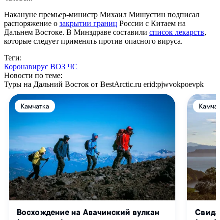
Накануне премьер-министр Михаил Мишустин подписал
распоряжение о
закрытии границ
России с Китаем на
Дальнем Востоке. В Минздраве составили
список лекарств
,
которые следует применять против опасного вируса.
Теги:
Коронавирус
ВОЗ
ЧС
Новости по теме:
Туры на Дальний Восток от BestArctic.ru
erid:pjwvokpoevpk