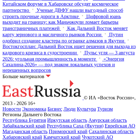
Китайском форуме в Хабаровске обсудят космическое
партнерство
Ученые ДВФУ нашли выгодный способ
строить прочные дороги в Арктике
Цифровой юань
выходит на границу: как Маньчжоули ломает барьеры
трансграничных платежей
Как Дальний Восток меняет
карту зернового и масличного рынков России
Путин
одобрил создание кластера по огранке алмазов в Якутии
Востокгосплан: Дальний Восток ищет решения для выхода из
кадрового кризиса в судостроении
Пульс угля — 3 августа
2026: угольная промышленность в моменте
«Энергия
Сахалина-2026» — под знаком локальных успехов и
нерешенных вопросов
Больше материалов
© ИА «Восток России»,
2013 - 2026
16+
Новости
Экономика
Бизнес
Люди
Культура
Туризм
Регионы Дальнего Востока
Республика Бурятия
Иркутская область
Амурская область
Забайкальский край
Республика Саха (Якутия)
Еврейская АО
Магаданская область
Приморский край
Сахалинская область
Хабаровский край
Камчатский край
Чукотский АО