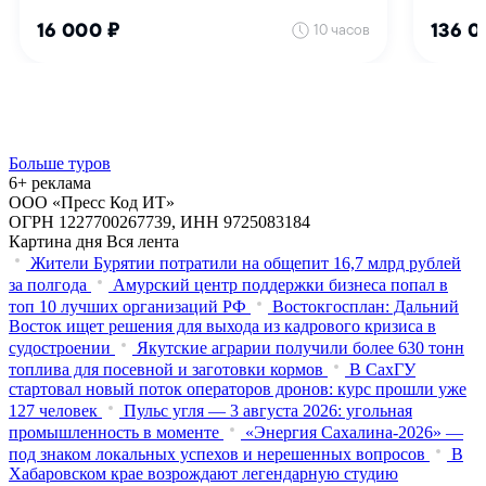
Больше туров
6+ реклама
ООО «Пресс Код ИТ»
ОГРН 1227700267739, ИНН 9725083184
Картина дня
Вся лента
Жители Бурятии потратили на общепит 16,7 млрд рублей
за полгода
Амурский центр поддержки бизнеса попал в
топ 10 лучших организаций РФ
Востокгосплан: Дальний
Восток ищет решения для выхода из кадрового кризиса в
судостроении
Якутские аграрии получили более 630 тонн
топлива для посевной и заготовки кормов
В СахГУ
стартовал новый поток операторов дронов: курс прошли уже
127 человек
Пульс угля — 3 августа 2026: угольная
промышленность в моменте
«Энергия Сахалина-2026» —
под знаком локальных успехов и нерешенных вопросов
В
Хабаровском крае возрождают легендарную студию