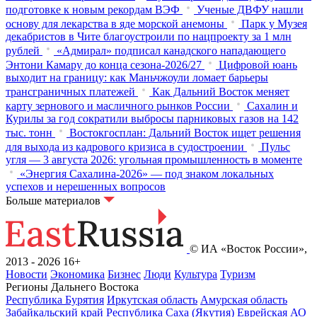
подготовке к новым рекордам ВЭФ
Ученые ДВФУ нашли
основу для лекарства в яде морской анемоны
Парк у Музея
декабристов в Чите благоустроили по нацпроекту за 1 млн
рублей
«Адмирал» подписал канадского нападающего
Энтони Камару до конца сезона-2026/27
Цифровой юань
выходит на границу: как Маньчжоули ломает барьеры
трансграничных платежей
Как Дальний Восток меняет
карту зернового и масличного рынков России
Сахалин и
Курилы за год сократили выбросы парниковых газов на 142
тыс. тонн
Востокгосплан: Дальний Восток ищет решения
для выхода из кадрового кризиса в судостроении
Пульс
угля — 3 августа 2026: угольная промышленность в моменте
«Энергия Сахалина-2026» — под знаком локальных
успехов и нерешенных вопросов
Больше материалов
© ИА «Восток России»,
2013 - 2026
16+
Новости
Экономика
Бизнес
Люди
Культура
Туризм
Регионы Дальнего Востока
Республика Бурятия
Иркутская область
Амурская область
Забайкальский край
Республика Саха (Якутия)
Еврейская АО