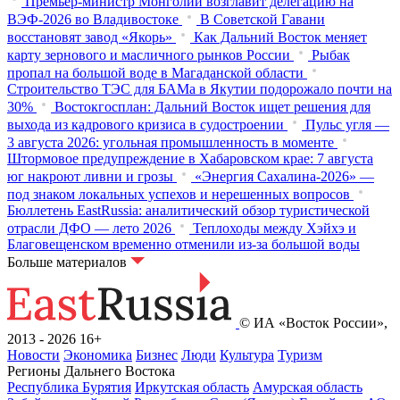
Премьер-министр Монголии возглавит делегацию на
ВЭФ‑2026 во Владивостоке
В Советской Гавани
восстановят завод «Якорь»
Как Дальний Восток меняет
карту зернового и масличного рынков России
Рыбак
пропал на большой воде в Магаданской области
Строительство ТЭС для БАМа в Якутии подорожало почти на
30%
Востокгосплан: Дальний Восток ищет решения для
выхода из кадрового кризиса в судостроении
Пульс угля —
3 августа 2026: угольная промышленность в моменте
Штормовое предупреждение в Хабаровском крае: 7 августа
юг накроют ливни и грозы
«Энергия Сахалина-2026» —
под знаком локальных успехов и нерешенных вопросов
Бюллетень EastRussia: аналитический обзор туристической
отрасли ДФО — лето 2026
Теплоходы между Хэйхэ и
Благовещенском временно отменили из-за большой воды
Больше материалов
© ИА «Восток России»,
2013 - 2026
16+
Новости
Экономика
Бизнес
Люди
Культура
Туризм
Регионы Дальнего Востока
Республика Бурятия
Иркутская область
Амурская область