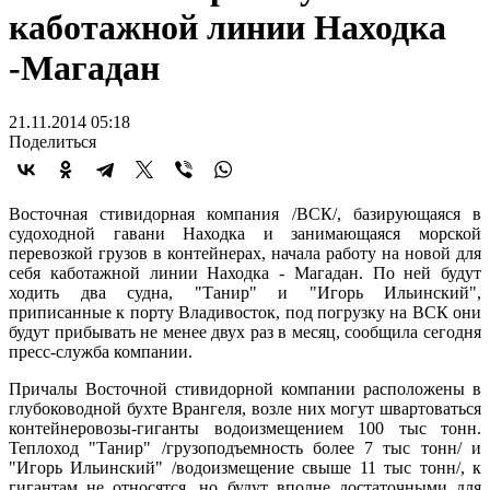
каботажной линии Находка
-Магадан
21.11.2014 05:18
Поделиться
Восточная стивидорная компания /ВСК/, базирующаяся в
судоходной гавани Находка и занимающаяся морской
перевозкой грузов в контейнерах, начала работу на новой для
себя каботажной линии Находка - Магадан. По ней будут
ходить два судна, "Танир" и "Игорь Ильинский",
приписанные к порту Владивосток, под погрузку на ВСК они
будут прибывать не менее двух раз в месяц, сообщила сегодня
пресс-служба компании.
Причалы Восточной стивидорной компании расположены в
глубоководной бухте Врангеля, возле них могут швартоваться
контейнеровозы-гиганты водоизмещением 100 тыс тонн.
Теплоход "Танир" /грузоподъемность более 7 тыс тонн/ и
"Игорь Ильинский" /водоизмещение свыше 11 тыс тонн/, к
гигантам не относятся, но будут вполне достаточными для