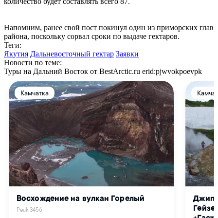
количество будет составлять всего 87.
Напомним, ранее свой пост покинул один из приморских глав
района, поскольку сорвал сроки по выдаче гектаров.
Теги:
Якутия
Дальневосточный гектар
Заявки
Новости по теме:
Туры на Дальний Восток от BestArctic.ru
erid:pjwvokpoevpk