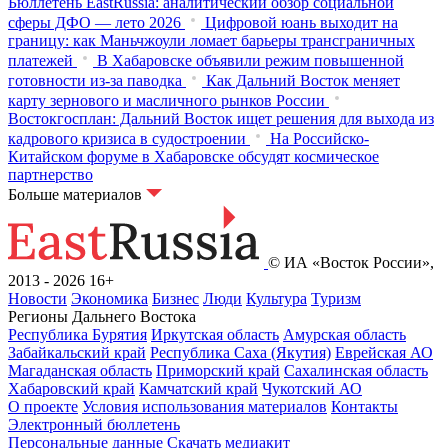
Бюллетень EastRussia: аналитический обзор социальной
сферы ДФО — лето 2026
Цифровой юань выходит на
границу: как Маньчжоули ломает барьеры трансграничных
платежей
В Хабаровске объявили режим повышенной
готовности из‑за паводка
Как Дальний Восток меняет
карту зернового и масличного рынков России
Востокгосплан: Дальний Восток ищет решения для выхода из
кадрового кризиса в судостроении
На Российско-
Китайском форуме в Хабаровске обсудят космическое
партнерство
Больше материалов
© ИА «Восток России»,
2013 - 2026
16+
Новости
Экономика
Бизнес
Люди
Культура
Туризм
Регионы Дальнего Востока
Республика Бурятия
Иркутская область
Амурская область
Забайкальский край
Республика Саха (Якутия)
Еврейская АО
Магаданская область
Приморский край
Сахалинская область
Хабаровский край
Камчатский край
Чукотский АО
О проекте
Условия использования материалов
Контакты
Электронный бюллетень
Персональные данные
Скачать медиакит