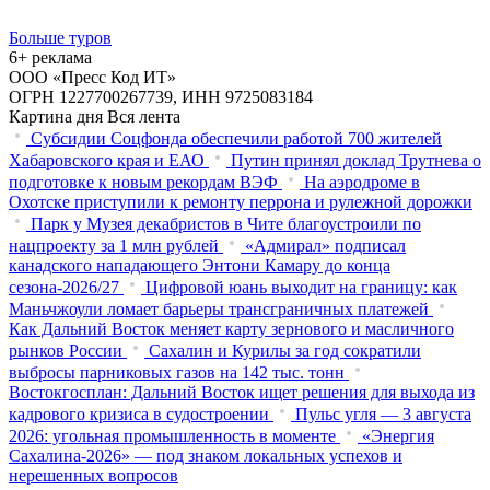
Больше туров
6+ реклама
ООО «Пресс Код ИТ»
ОГРН 1227700267739, ИНН 9725083184
Картина дня
Вся лента
Субсидии Соцфонда обеспечили работой 700 жителей
Хабаровского края и ЕАО
Путин принял доклад Трутнева о
подготовке к новым рекордам ВЭФ
На аэродроме в
Охотске приступили к ремонту перрона и рулежной дорожки
Парк у Музея декабристов в Чите благоустроили по
нацпроекту за 1 млн рублей
«Адмирал» подписал
канадского нападающего Энтони Камару до конца
сезона-2026/27
Цифровой юань выходит на границу: как
Маньчжоули ломает барьеры трансграничных платежей
Как Дальний Восток меняет карту зернового и масличного
рынков России
Сахалин и Курилы за год сократили
выбросы парниковых газов на 142 тыс. тонн
Востокгосплан: Дальний Восток ищет решения для выхода из
кадрового кризиса в судостроении
Пульс угля — 3 августа
2026: угольная промышленность в моменте
«Энергия
Сахалина-2026» — под знаком локальных успехов и
нерешенных вопросов