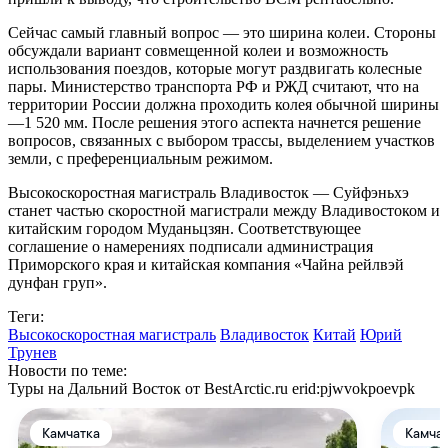
Сейчас самый главный вопрос — это ширина колеи. Стороны
обсуждали вариант совмещенной колеи и возможность
использования поездов, которые могут раздвигать колесные
пары. Министерство транспорта РФ и РЖД считают, что на
территории России должна проходить колея обычной ширины
—1 520 мм. После решения этого аспекта начнется решение
вопросов, связанных с выбором трассы, выделением участков
земли, с преференциальным режимом.
Высокоскоростная магистраль Владивосток — Суйфэньхэ
станет частью скоростной магистрали между Владивостоком и
китайским городом Муданьцзян. Соответствующее
соглашение о намерениях подписали администрация
Приморского края и китайская компания «Чайна рейлвэй
дунфан груп».
Теги:
Высокоскоростная магистраль
Владивосток
Китай
Юрий
Трунев
Новости по теме:
Туры на Дальний Восток от BestArctic.ru
erid:pjwvokpoevpk