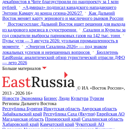
декабристов в Чите благоустроили по нацпроекту за 1 млн
рублей
«Адмирал» подписал канадского нападающего
Энтони Камару до конца сезона-2026/27
Как Дальний
Восток меняет карту зернового и масличного рынков России
Востокгосплан: Дальний Восток ищет решения для выхода
из кадрового кризиса в судостроении
Сахалин и Курилы за
год сократили выбросы парниковых газов на 142 тыс. тонн
Пульс угля — 3 августа 2026: угольная промышленность в
моменте
«Энергия Сахалина-2026» — под знаком
локальных успехов и нерешенных вопросов
Бюллетень
EastRussia: аналитический обзор туристической отрасли ДФО
— лето 2026
Больше материалов
© ИА «Восток России»,
2013 - 2026
16+
Новости
Экономика
Бизнес
Люди
Культура
Туризм
Регионы Дальнего Востока
Республика Бурятия
Иркутская область
Амурская область
Забайкальский край
Республика Саха (Якутия)
Еврейская АО
Магаданская область
Приморский край
Сахалинская область
Хабаровский край
Камчатский край
Чукотский АО