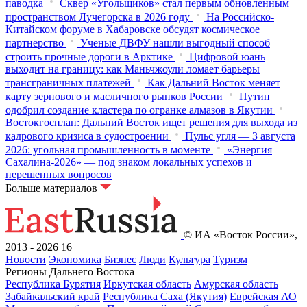
паводка
Сквер «Угольщиков» стал первым обновленным
пространством Лучегорска в 2026 году
На Российско-
Китайском форуме в Хабаровске обсудят космическое
партнерство
Ученые ДВФУ нашли выгодный способ
строить прочные дороги в Арктике
Цифровой юань
выходит на границу: как Маньчжоули ломает барьеры
трансграничных платежей
Как Дальний Восток меняет
карту зернового и масличного рынков России
Путин
одобрил создание кластера по огранке алмазов в Якутии
Востокгосплан: Дальний Восток ищет решения для выхода из
кадрового кризиса в судостроении
Пульс угля — 3 августа
2026: угольная промышленность в моменте
«Энергия
Сахалина-2026» — под знаком локальных успехов и
нерешенных вопросов
Больше материалов
© ИА «Восток России»,
2013 - 2026
16+
Новости
Экономика
Бизнес
Люди
Культура
Туризм
Регионы Дальнего Востока
Республика Бурятия
Иркутская область
Амурская область
Забайкальский край
Республика Саха (Якутия)
Еврейская АО