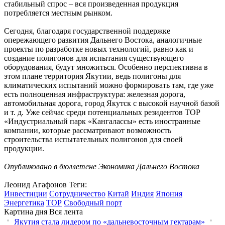
стабильный спрос – вся произведенная продукция
потребляется местным рынком.
Сегодня, благодаря государственной поддержке
опережающего развития Дальнего Востока, аналогичные
проекты по разработке новых технологий, равно как и
создание полигонов для испытания существующего
оборудования, будут множиться. Особенно перспективна в
этом плане территория Якутии, ведь полигоны для
климатических испытаний можно формировать там, где уже
есть полноценная инфраструктура: железная дорога,
автомобильная дорога, город Якутск с высокой научной базой
и т. д. Уже сейчас среди потенциальных резидентов ТОР
«Индустриальный парк «Кангалассы» есть иностранные
компании, которые рассматривают возможность
строительства испытательных полигонов для своей
продукции.
Опубликовано в бюллетене Экономика Дальнего Востока
Леонид Агафонов
Теги:
Инвестиции
Сотрудничество
Китай
Индия
Япония
Энергетика
ТОР
Свободный порт
Картина дня
Вся лента
Якутия стала лидером по «дальневосточным гектарам»