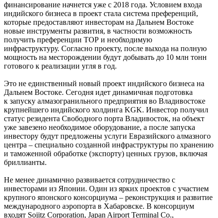
финансирование начнется уже с 2018 года. Условием входа
индийского бизнеса в проект стала система преференций,
которые предоставляют инвесторам на Дальнем Востоке
новые инструменты развития, в частности возможность
получить преференции ТОР и необходимую
инфраструктуру. Согласно проекту, после выхода на полную
мощность на месторождении будут добывать до 10 млн тонн
готового к реализации угля в год.
Это не единственный новый проект индийского бизнеса на
Дальнем Востоке. Сегодня идет динамичная подготовка
к запуску алмазогранильного предприятия во Владивостоке
крупнейшего индийского холдинга KGK. Инвестор получил
статус резидента Свободного порта Владивосток, на объект
уже завезено необходимое оборудование, а после запуска
инвестору будут предложены услуги Евразийского алмазного
центра – специально созданной инфраструктуры по хранению
и таможенной обработке (экспорту) ценных грузов, включая
бриллианты.
Не менее динамично развивается сотрудничество с
инвесторами из Японии. Один из ярких проектов с участием
крупного японского консорциума – реконструкция и развитие
международного аэропорта в Хабаровске. В консорциум
входят Sojitz Corporation, Japan Airport Terminal Co.,