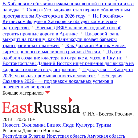
В Хабаровске объявили режим повышенной готовности из‑за
паводка
Сквер «Угольщиков» стал первым обновленным
пространством Лучегорска в 2026 году
На Российско-
Китайском форуме в Хабаровске обсудят космическое
партнерство
Ученые ДВФУ нашли выгодный способ
строить прочные дороги в Арктике
Цифровой юань
выходит на границу: как Маньчжоули ломает барьеры
трансграничных платежей
Как Дальний Восток меняет
карту зернового и масличного рынков России
Путин
одобрил создание кластера по огранке алмазов в Якутии
Востокгосплан: Дальний Восток ищет решения для выхода из
кадрового кризиса в судостроении
Пульс угля — 3 августа
2026: угольная промышленность в моменте
«Энергия
Сахалина-2026» — под знаком локальных успехов и
нерешенных вопросов
Больше материалов
© ИА «Восток России»,
2013 - 2026
16+
Новости
Экономика
Бизнес
Люди
Культура
Туризм
Регионы Дальнего Востока
Республика Бурятия
Иркутская область
Амурская область