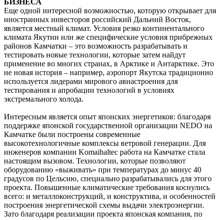
БИЗНЕСА
Еще одной интересной возможностью, которую открывает для
иностранных инвесторов российский Дальний Восток,
является местный климат. Условия резко континентального
климата Якутии или же специфические условия прибрежных
районов Камчатки – это возможность разрабатывать и
тестировать новые технологии, которые затем найдут
применение во многих странах, в Арктике и Антарктике. Это
не новая история – например, аэропорт Якутска традиционно
используется лидерами мирового авиастроения для
тестирования и апробации технологий в условиях
экстремального холода.
Интересным является опыт японских энергетиков: благодаря
поддержке японской государственной организации NEDO на
Камчатке были построены современные
высокотехнологичные комплексы ветровой генерации. Для
инженеров компании Komaihaltec работа на Камчатке стала
настоящим вызовом. Технологии, которые позволяют
оборудованию «выживать» при температурах до минус 40
градусов по Цельсию, специально разрабатывались для этого
проекта. Повышенные климатические требования коснулись
всего: и металлоконструкций, и конструктива, и особенностей
построения энергетической схемы выдачи электроэнергии.
Зато благодаря реализации проекта японская компания, по