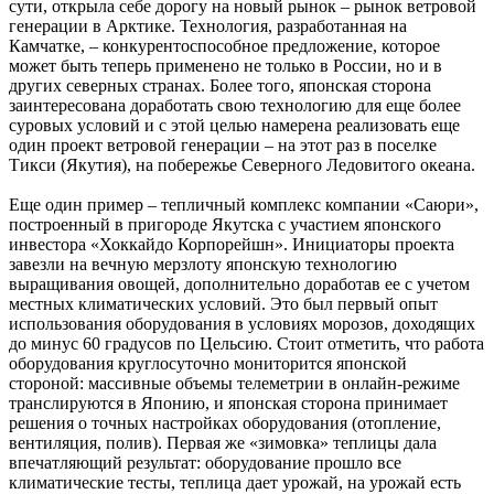
сути, открыла себе дорогу на новый рынок – рынок ветровой
генерации в Арктике. Технология, разработанная на
Камчатке, – конкурентоспособное предложение, которое
может быть теперь применено не только в России, но и в
других северных странах. Более того, японская сторона
заинтересована доработать свою технологию для еще более
суровых условий и с этой целью намерена реализовать еще
один проект ветровой генерации – на этот раз в поселке
Тикси (Якутия), на побережье Северного Ледовитого океана.
Еще один пример – тепличный комплекс компании «Саюри»,
построенный в пригороде Якутска с участием японского
инвестора «Хоккайдо Корпорейшн». Инициаторы проекта
завезли на вечную мерзлоту японскую технологию
выращивания овощей, дополнительно доработав ее с учетом
местных климатических условий. Это был первый опыт
использования оборудования в условиях морозов, доходящих
до минус 60 градусов по Цельсию. Стоит отметить, что работа
оборудования круглосуточно мониторится японской
стороной: массивные объемы телеметрии в онлайн-режиме
транслируются в Японию, и японская сторона принимает
решения о точных настройках оборудования (отопление,
вентиляция, полив). Первая же «зимовка» теплицы дала
впечатляющий результат: оборудование прошло все
климатические тесты, теплица дает урожай, на урожай есть