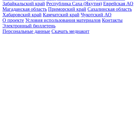
Забайкальский край
Республика Саха (Якутия)
Еврейская АО
Магаданская область
Приморский край
Сахалинская область
Хабаровский край
Камчатский край
Чукотский АО
О проекте
Условия использования материалов
Контакты
Электронный бюллетень
Персональные данные
Скачать медиакит