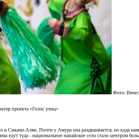
Фото: Вяче
ратор проекта «Голос улиц»
 и Сикачи-Алян. Почти у Амура она раздваивается, но куда нам 
ины едут туда - национальное нанайское село стало центром бо