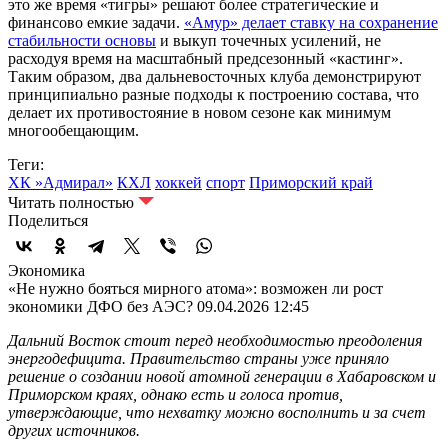
это же время «тигры» решают более стратегические и
финансово емкие задачи.
«Амур» делает ставку на сохранение
стабильности основы
и выкуп точечных усилений, не
расходуя время на масштабный предсезонный «кастинг».
Таким образом, два дальневосточных клуба демонстрируют
принципиально разные подходы к построению состава, что
делает их противостояние в новом сезоне как минимум
многообещающим.
Теги:
ХК »Адмирал»
КХЛ
хоккей
спорт
Приморский край
Читать полностью
Поделиться
Экономика
«Не нужно бояться мирного атома»: возможен ли рост
экономики ДФО без АЭС?
09.04.2026 12:45
Дальний Восток стоит перед необходимостью преодоления
энергодефицита. Правительство страны уже приняло
решение о создании новой атомной генерации в Хабаровском и
Приморском краях, однако есть и голоса против,
утверждающие, что нехватку можно восполнить и за счет
других источников.