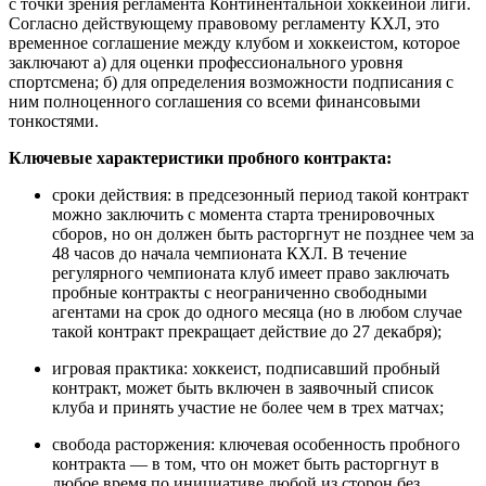
с точки зрения регламента Континентальной хоккейной лиги.
Согласно действующему правовому регламенту КХЛ, это
временное соглашение между клубом и хоккеистом, которое
заключают а) для оценки профессионального уровня
спортсмена; б) для определения возможности подписания с
ним полноценного соглашения со всеми финансовыми
тонкостями.
Ключевые характеристики пробного контракта:
сроки действия: в предсезонный период такой контракт
можно заключить с момента старта тренировочных
сборов, но он должен быть расторгнут не позднее чем за
48 часов до начала чемпионата КХЛ. В течение
регулярного чемпионата клуб имеет право заключать
пробные контракты с неограниченно свободными
агентами на срок до одного месяца (но в любом случае
такой контракт прекращает действие до 27 декабря);
игровая практика: хоккеист, подписавший пробный
контракт, может быть включен в заявочный список
клуба и принять участие не более чем в трех матчах;
свобода расторжения: ключевая особенность пробного
контракта — в том, что он может быть расторгнут в
любое время по инициативе любой из сторон без