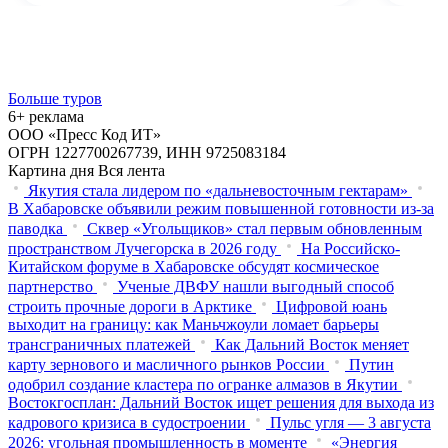
Больше туров
6+ реклама
ООО «Пресс Код ИТ»
ОГРН 1227700267739, ИНН 9725083184
Картина дня
Вся лента
Якутия стала лидером по «дальневосточным гектарам»
В Хабаровске объявили режим повышенной готовности из‑за
паводка
Сквер «Угольщиков» стал первым обновленным
пространством Лучегорска в 2026 году
На Российско-
Китайском форуме в Хабаровске обсудят космическое
партнерство
Ученые ДВФУ нашли выгодный способ
строить прочные дороги в Арктике
Цифровой юань
выходит на границу: как Маньчжоули ломает барьеры
трансграничных платежей
Как Дальний Восток меняет
карту зернового и масличного рынков России
Путин
одобрил создание кластера по огранке алмазов в Якутии
Востокгосплан: Дальний Восток ищет решения для выхода из
кадрового кризиса в судостроении
Пульс угля — 3 августа
2026: угольная промышленность в моменте
«Энергия