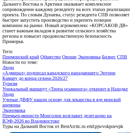
Дальнего Востока и Арктики оказывает комплексное
сопровождение каждому резиденту на всех этапах реализации
проекта. По словам Дунаева, статус резидента СПВ позволяет
быстрее запустить производство и укрепить позиции
компании на рынке. Новый агрокомплекс «КОРСАКОВ ДВ»
станет важным вкладом в развитие сельского хозяйства
региона и повысит продовольственную безопасность
Приморья.
Теги:
Приморский край
Общество
Овощи
Экономика
Бизнес
СПВ
Новости по теме:
Люди
«Адмирал» подписал канадского нападающего Энтони
Камару до конца сезона-2026/27
Туризм
Уникальный маршрут «Тропа осьминога» откроют в Находке
Люди
Ученые ДВФУ нашли основу для лекарства в яде морской
анемоны
Экономика
Премьер-министр Монголии возглавит делегацию на
ВЭФ‑2026 во Владивостоке
Туры на Дальний Восток от BestArctic.ru
erid:pjwvokpoevpk