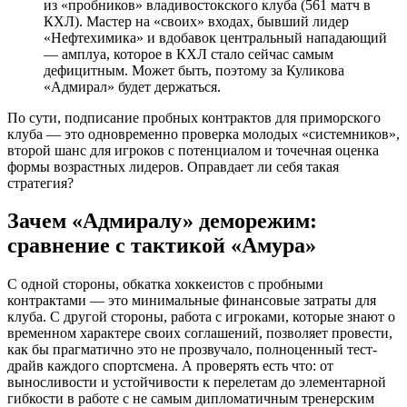
из «пробников» владивостокского клуба (561 матч в
КХЛ). Мастер на «своих» входах, бывший лидер
«Нефтехимика» и вдобавок центральный нападающий
— амплуа, которое в КХЛ стало сейчас самым
дефицитным. Может быть, поэтому за Куликова
«Адмирал» будет держаться.
По сути, подписание пробных контрактов для приморского
клуба — это одновременно проверка молодых «системников»,
второй шанс для игроков с потенциалом и точечная оценка
формы возрастных лидеров. Оправдает ли себя такая
стратегия?
Зачем «Адмиралу» деморежим:
сравнение с тактикой «Амура»
С одной стороны, обкатка хоккеистов с пробными
контрактами — это минимальные финансовые затраты для
клуба. С другой стороны, работа с игроками, которые знают о
временном характере своих соглашений, позволяет провести,
как бы прагматично это не прозвучало, полноценный тест-
драйв каждого спортсмена. А проверять есть что: от
выносливости и устойчивости к перелетам до элементарной
гибкости в работе с не самым дипломатичным тренерским