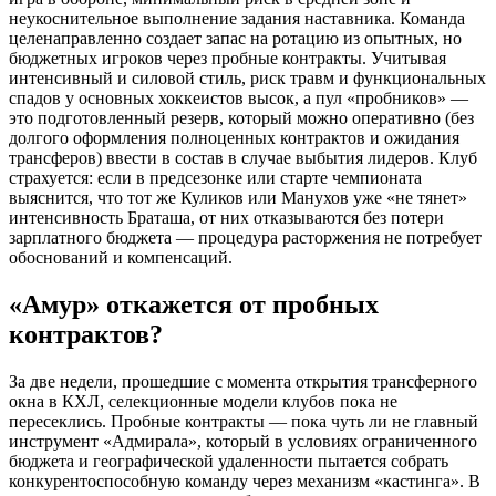
неукоснительное выполнение задания наставника. Команда
целенаправленно создает запас на ротацию из опытных, но
бюджетных игроков через пробные контракты. Учитывая
интенсивный и силовой стиль, риск травм и функциональных
спадов у основных хоккеистов высок, а пул «пробников» —
это подготовленный резерв, который можно оперативно (без
долгого оформления полноценных контрактов и ожидания
трансферов) ввести в состав в случае выбытия лидеров. Клуб
страхуется: если в предсезонке или старте чемпионата
выяснится, что тот же Куликов или Манухов уже «не тянет»
интенсивность Браташа, от них отказываются без потери
зарплатного бюджета — процедура расторжения не потребует
обоснований и компенсаций.
«Амур» откажется от пробных
контрактов?
За две недели, прошедшие с момента открытия трансферного
окна в КХЛ, селекционные модели клубов пока не
пересеклись. Пробные контракты — пока чуть ли не главный
инструмент «Адмирала», который в условиях ограниченного
бюджета и географической удаленности пытается собрать
конкурентоспособную команду через механизм «кастинга». В