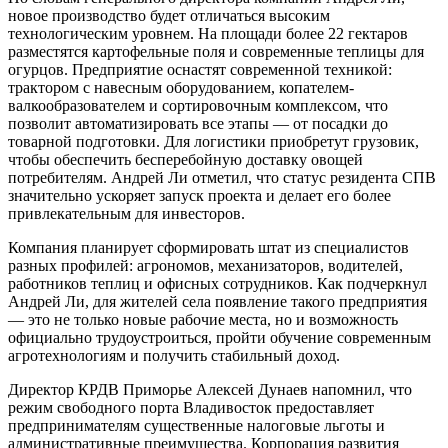
новое производство будет отличаться высоким
технологическим уровнем. На площади более 22 гектаров
разместятся картофельные поля и современные теплицы для
огурцов. Предприятие оснастят современной техникой:
трактором с навесным оборудованием, копателем-
валкообразователем и сортировочным комплексом, что
позволит автоматизировать все этапы — от посадки до
товарной подготовки. Для логистики приобретут грузовик,
чтобы обеспечить бесперебойную доставку овощей
потребителям. Андрей Ли отметил, что статус резидента СПВ
значительно ускоряет запуск проекта и делает его более
привлекательным для инвесторов.
Компания планирует сформировать штат из специалистов
разных профилей: агрономов, механизаторов, водителей,
работников теплиц и офисных сотрудников. Как подчеркнул
Андрей Ли, для жителей села появление такого предприятия
— это не только новые рабочие места, но и возможность
официально трудоустроиться, пройти обучение современным
агротехнологиям и получить стабильный доход.
Директор КРДВ Приморье Алексей Дунаев напомнил, что
режим свободного порта Владивосток предоставляет
предпринимателям существенные налоговые льготы и
административные преимущества. Корпорация развития