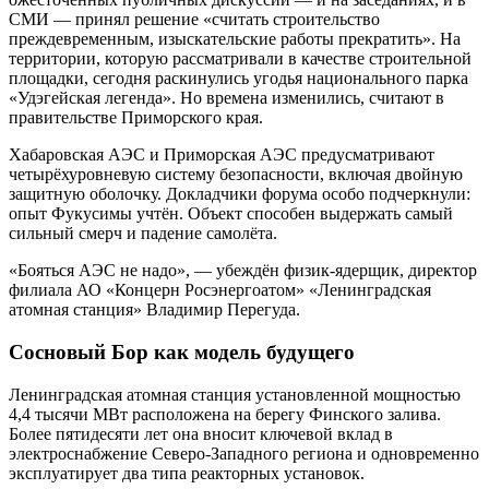
СМИ — принял решение «считать строительство
преждевременным, изыскательские работы прекратить». На
территории, которую рассматривали в качестве строительной
площадки, сегодня раскинулись угодья национального парка
«Удэгейская легенда». Но времена изменились, считают в
правительстве Приморского края.
Хабаровская АЭС и Приморская АЭС предусматривают
четырёхуровневую систему безопасности, включая двойную
защитную оболочку. Докладчики форума особо подчеркнули:
опыт Фукусимы учтён. Объект способен выдержать самый
сильный смерч и падение самолёта.
«Бояться АЭС не надо», — убеждён физик-ядерщик, директор
филиала АО «Концерн Росэнергоатом» «Ленинградская
атомная станция» Владимир Перегуда.
Сосновый Бор как модель будущего
Ленинградская атомная станция установленной мощностью
4,4 тысячи МВт расположена на берегу Финского залива.
Более пятидесяти лет она вносит ключевой вклад в
электроснабжение Северо-Западного региона и одновременно
эксплуатирует два типа реакторных установок.