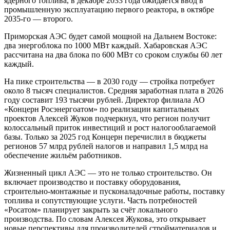
ядерного топлива, в декабре 2033 года ожидается ввод в
промышленную эксплуатацию первого реактора, в октябре
2035-го — второго.
Приморская АЭС будет самой мощной на Дальнем Востоке:
два энергоблока по 1000 МВт каждый. Хабаровская АЭС
рассчитана на два блока по 600 МВт со сроком службы 60 лет
каждый.
На пике строительства — в 2030 году — стройка потребует
около 8 тысяч специалистов. Средняя заработная плата в 2026
году составит 193 тысячи рублей. Директор филиала АО
«Концерн Росэнергоатом» по реализации капитальных
проектов Алексей Жуков подчеркнул, что регион получит
колоссальный приток инвестиций и рост налогооблагаемой
базы. Только за 2025 год Концерн перечислил в бюджеты
регионов 57 млрд рублей налогов и направил 1,5 млрд на
обеспечение жильём работников.
Жизненный цикл АЭС — это не только строительство. Он
включает производство и поставку оборудования,
строительно-монтажные и пусконаладочные работы, поставку
топлива и сопутствующие услуги. Часть потребностей
«Росатом» планирует закрыть за счёт локального
производства. По словам Алексея Жукова, это открывает
новые перспективы для производителей стройматериалов и