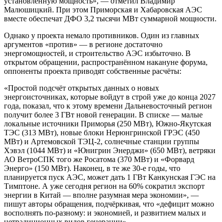
установленную мощность», — отметил Владимир
Малюшицкий. При этом Приморская и Хабаровская АЭС
вместе обеспечат ДФО 3,2 тысячи МВт суммарной мощности.
Однако у проекта немало противников. Один из главных
аргументов «против» — в регионе достаточно
энергомощностей, и строительство АЭС избыточно. В
открытом обращении, распространённом накануне форума,
оппоненты проекта приводят собственные расчёты:
«Простой подсчёт открытых данных о новых
энергоисточниках, которые войдут в строй уже до конца 2027
года, показал, что к этому времени Дальневосточный регион
получит более 3 ГВт новой генерации. В списке — малые
локальные источники Приморья (250 МВт), Южно-Якутская
ТЭС (313 МВт), новые блоки Нерюнгринской ГРЭС (450
МВт) и Артемовской ТЭЦ-2, солнечные станции группы
Хэвэл (1044 МВт) и «Юнигрин Энерджи» (650 МВт), ветряки
АО ВетроСПК того же Росатома (370 МВт) и «Форвард
Энерго» (150 МВт). Наконец, в те же 30-е годы, что
планируется пуск АЭС, может дать 1 ГВт Канкунская ГЭС на
Тимптоне. А уже сегодня регион на 60% сократил экспорт
энергии в Китай — вполне разумная мера экономии», —
пишут авторы обращения, подчёркивая, что «дефицит можно
восполнять по-разному: и экономией, и развитием малых и
нетрадиционных видов генерации».