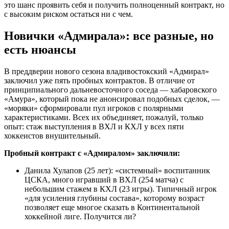
это шанс проявить себя и получить полноценный контракт, но
с высоким риском остаться ни с чем.
Новички «Адмирала»: все разные, но
есть нюансы
В преддверии нового сезона владивостокский «Адмирал»
заключил уже пять пробных контрактов. В отличие от
принципиального дальневосточного соседа — хабаровского
«Амура», который пока не анонсировал подобных сделок, —
«моряки» сформировали пул игроков с полярными
характеристиками. Всех их объединяет, пожалуй, только
опыт: стаж выступления в ВХЛ и КХЛ у всех пяти
хоккеистов внушительный.
Пробный контракт с «Адмиралом» заключили:
Данила Хулапов (25 лет): «системный» воспитанник
ЦСКА, много игравший в ВХЛ (254 матча) с
небольшим стажем в КХЛ (23 игры). Типичный игрок
«для усиления глубины состава», которому возраст
позволяет еще многое сказать в Континентальной
хоккейной лиге. Получится ли?