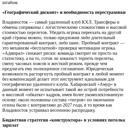
штабом.
«Географический дисконт» и необходимость перестраховки
Владивосток — самый удаленный клуб КХЛ. Трансферы и
обмены сопряжены с логистическими сложностями и высокой
стоимостью перелетов. Убедить игрока переехать на другой
край страны можно, только предложив либо длительный
гарантированный контракт, либо шанс. Пробный контракт —
это механизм «бесплатной» проверки мотивации игрока.
«Адмирал» снижает риски: команда смотрит не просто на
статистику, а на то, готов ли хоккеист терпеть перелеты,
смену часовых поясов и жесткий режим, прежде чем
предлагать ему полноценное соглашение. Юридическая
возможность расторгнуть пробный контракт в любой момент
без компенсаций делает этот инструмент идеальным для
географически удаленного клуба. Хабаровский «Амур» в
данный момент не испытывает такой же острой потребности
в массовой «обкатке» кадров, имея более укомплектованную
основу: около половины состава «тигров» по окончании
сезона были с контрактами до 2027 года, в то время как
Владивосток устраивал весеннюю распродажу.
Бюджетная стратегия «конструктора» в условиях потолка
зарплат