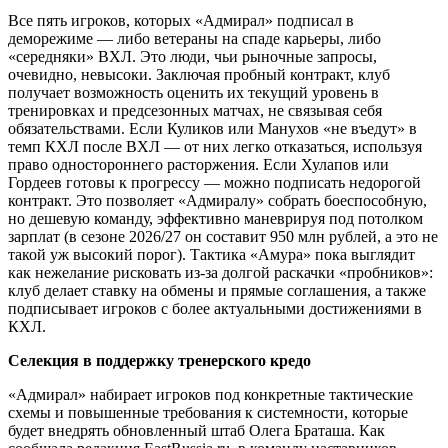
Все пять игроков, которых «Адмирал» подписал в
деморежиме — либо ветераны на спаде карьеры, либо
«середняки» ВХЛ. Это люди, чьи рыночные запросы,
очевидно, невысоки. Заключая пробный контракт, клуб
получает возможность оценить их текущий уровень в
тренировках и предсезонных матчах, не связывая себя
обязательствами. Если Куликов или Манухов «не въедут» в
темп КХЛ после ВХЛ — от них легко отказаться, используя
право одностороннего расторжения. Если Хулапов или
Гордеев готовы к прогрессу — можно подписать недорогой
контракт. Это позволяет «Адмиралу» собрать боеспособную,
но дешевую команду, эффективно маневрируя под потолком
зарплат (в сезоне 2026/27 он составит 950 млн рублей, а это не
такой уж высокий порог). Тактика «Амура» пока выглядит
как нежелание рисковать из-за долгой раскачки «пробников»:
клуб делает ставку на обмены и прямые соглашения, а также
подписывает игроков с более актуальными достижениями в
КХЛ.
Селекция в поддержку тренерского кредо
«Адмирал» набирает игроков под конкретные тактические
схемы и повышенные требования к системности, которые
будет внедрять обновленный штаб Олега Браташа. Как