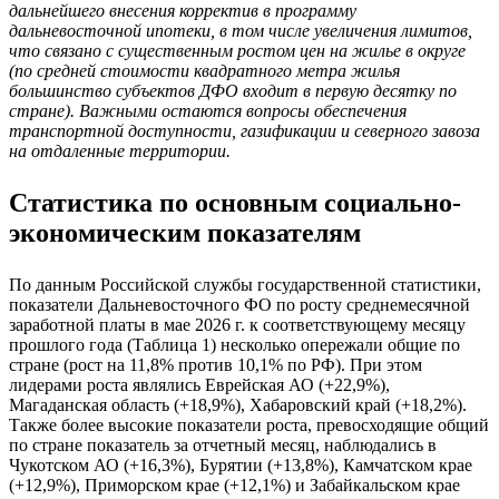
дальнейшего внесения корректив в программу
дальневосточной ипотеки, в том числе увеличения лимитов,
что связано с существенным ростом цен на жилье в округе
(по средней стоимости квадратного метра жилья
большинство субъектов ДФО входит в первую десятку по
стране). Важными остаются вопросы обеспечения
транспортной доступности, газификации и северного завоза
на отдаленные территории.
Статистика по основным социально-
экономическим показателям
По данным Российской службы государственной статистики,
показатели Дальневосточного ФО по росту среднемесячной
заработной платы в мае 2026 г. к соответствующему месяцу
прошлого года (Таблица 1) несколько опережали общие по
стране (рост на 11,8% против 10,1% по РФ). При этом
лидерами роста являлись Еврейская АО (+22,9%),
Магаданская область (+18,9%), Хабаровский край (+18,2%).
Также более высокие показатели роста, превосходящие общий
по стране показатель за отчетный месяц, наблюдались в
Чукотском АО (+16,3%), Бурятии (+13,8%), Камчатском крае
(+12,9%), Приморском крае (+12,1%) и Забайкальском крае