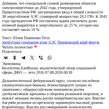
Добавим, что генеральной схемой размещения объектов
электроэнергетики до 2042 года, утвержденной
Правительством РФ, запланирован ввод в общей сложности
38 энергоблоков АЭС суммарной мощностью 29,3 ГВт. К 2045
году президентом РФ поставлена задача увеличить долю
атомной выработки в энергобалансе до 25 %, сегодня она
составляет около 19 %.
Текст: Юлия Пивненко
Теги:
энергетика
генерация
атом
АЭС
Приморский край
форум
Читать полностью
Поделиться
Экономика
Бюллетень EastRussia: аналитический обзор социальной
сферы ДФО — лето 2026
07.08.2026 00:30
Дальневосточный федеральный округ, согласно последним
статистическим данным, демонстрирует лучшие по
сравнению с общероссийскими показатели роста
среднемесячной зарплаты и оборота розничной торговли, а
также меньшие темпы роста потребительских цен. Вместе
для ряда регионов по-прежнему характерен высокий уровень
безработицы. Власти рассматривают возможность