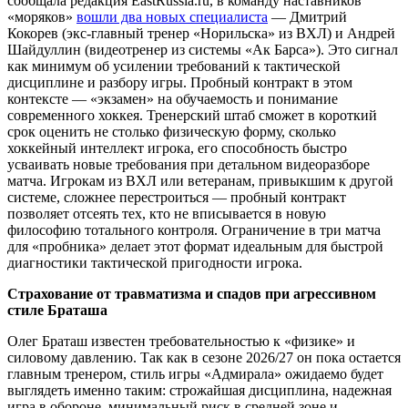
сообщала редакция EastRussia.ru, в команду наставников
«моряков»
вошли два новых специалиста
— Дмитрий
Кокорев (экс-главный тренер «Норильска» из ВХЛ) и Андрей
Шайдуллин (видеотренер из системы «Ак Барса»). Это сигнал
как минимум об усилении требований к тактической
дисциплине и разбору игры. Пробный контракт в этом
контексте — «экзамен» на обучаемость и понимание
современного хоккея. Тренерский штаб сможет в короткий
срок оценить не столько физическую форму, сколько
хоккейный интеллект игрока, его способность быстро
усваивать новые требования при детальном видеоразборе
матча. Игрокам из ВХЛ или ветеранам, привыкшим к другой
системе, сложнее перестроиться — пробный контракт
позволяет отсеять тех, кто не вписывается в новую
философию тотального контроля. Ограничение в три матча
для «пробника» делает этот формат идеальным для быстрой
диагностики тактической пригодности игрока.
Страхование от травматизма и спадов при агрессивном
стиле Браташа
Олег Браташ известен требовательностью к «физике» и
силовому давлению. Так как в сезоне 2026/27 он пока остается
главным тренером, стиль игры «Адмирала» ожидаемо будет
выглядеть именно таким: строжайшая дисциплина, надежная
игра в обороне, минимальный риск в средней зоне и