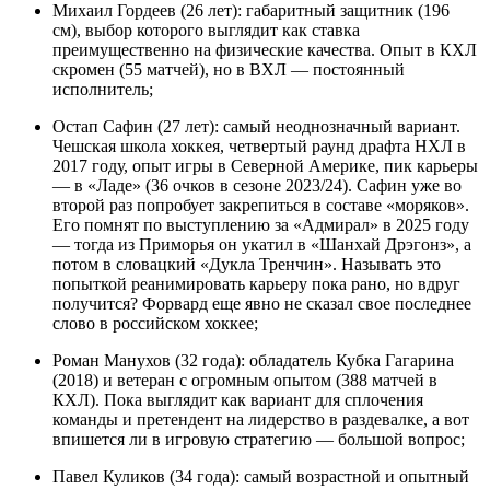
Михаил Гордеев (26 лет): габаритный защитник (196
см), выбор которого выглядит как ставка
преимущественно на физические качества. Опыт в КХЛ
скромен (55 матчей), но в ВХЛ — постоянный
исполнитель;
Остап Сафин (27 лет): самый неоднозначный вариант.
Чешская школа хоккея, четвертый раунд драфта НХЛ в
2017 году, опыт игры в Северной Америке, пик карьеры
— в «Ладе» (36 очков в сезоне 2023/24). Сафин уже во
второй раз попробует закрепиться в составе «моряков».
Его помнят по выступлению за «Адмирал» в 2025 году
— тогда из Приморья он укатил в «Шанхай Дрэгонз», а
потом в словацкий «Дукла Тренчин». Называть это
попыткой реанимировать карьеру пока рано, но вдруг
получится? Форвард еще явно не сказал свое последнее
слово в российском хоккее;
Роман Манухов (32 года): обладатель Кубка Гагарина
(2018) и ветеран с огромным опытом (388 матчей в
КХЛ). Пока выглядит как вариант для сплочения
команды и претендент на лидерство в раздевалке, а вот
впишется ли в игровую стратегию — большой вопрос;
Павел Куликов (34 года): самый возрастной и опытный