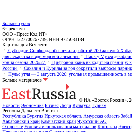
Больше туров
6+ реклама
ООО «Пресс Код ИТ»
ОГРН 1227700267739, ИНН 9725083184
Картина дня
Вся лента
Субсидии Соцфонда обеспечили работой 700 жителей Хабар
для лекарства в яде морской анемоны
Парк у Музея декабрис
конца сезона-2026/27
Цифровой юань выходит на границу: к
России
Сахалин и Курилы за год сократили выбросы парнико
Пульс угля — 3 августа 2026: угольная промышленность в м
Больше материалов
© ИА «Восток России», 20
Новости
Экономика
Бизнес
Люди
Культура
Туризм
Регионы Дальнего Востока
Республика Бурятия
Иркутская область
Амурская область
Заба
Хабаровский край
Камчатский край
Чукотский АО
О проекте
Условия использования материалов
Контакты
Элект
Персональные данные
Скачать медиакит