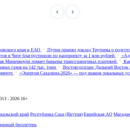
овского края и ЕАО
Путин принял доклад Трутнева о подго
тов в Чите благоустроили по нацпроекту за 1 млн рублей
«Ад
ак Маньчжоули ломает барьеры трансграничных платежей
Ка
вых газов на 142 тыс. тонн
Востокгосплан: Дальний Восток 
оменте
«Энергия Сахалина-2026» — под знаком локальных ус
13 - 2026
16+
йкальский край
Республика Саха (Якутия)
Еврейская АО
Магадан
ронный бюллетень