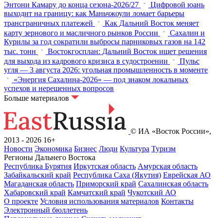
Энтони Камару до конца сезона-2026/27
Цифровой юань
выходит на границу: как Маньчжоули ломает барьеры
трансграничных платежей
Как Дальний Восток меняет
карту зернового и масличного рынков России
Сахалин и
Курилы за год сократили выбросы парниковых газов на 142
тыс. тонн
Востокгосплан: Дальний Восток ищет решения
для выхода из кадрового кризиса в судостроении
Пульс
угля — 3 августа 2026: угольная промышленность в моменте
«Энергия Сахалина-2026» — под знаком локальных
успехов и нерешенных вопросов
Больше материалов
© ИА «Восток России»,
2013 - 2026
16+
Новости
Экономика
Бизнес
Люди
Культура
Туризм
Регионы Дальнего Востока
Республика Бурятия
Иркутская область
Амурская область
Забайкальский край
Республика Саха (Якутия)
Еврейская АО
Магаданская область
Приморский край
Сахалинская область
Хабаровский край
Камчатский край
Чукотский АО
О проекте
Условия использования материалов
Контакты
Электронный бюллетень