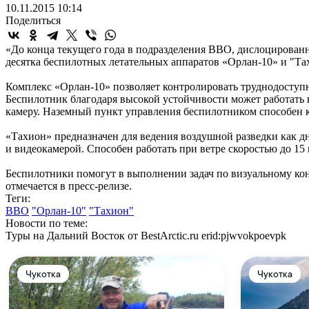
10.11.2015 10:14
Поделиться
«До конца текущего года в подразделения ВВО, дислоцированн
десятка беспилотных летательных аппаратов «Орлан-10» и "Та
Комплекс «Орлан-10» позволяет контролировать труднодоступн
Беспилотник благодаря высокой устойчивости может работать
камеру. Наземный пункт управления беспилотником способен к
«Тахион» предназначен для ведения воздушной разведки как д
и видеокамерой. Способен работать при ветре скоростью до 15 
Беспилотники помогут в выполнении задач по визуальному ко
отмечается в пресс-релизе.
Теги:
ВВО
"Орлан-10"
"Тахион"
Новости по теме:
Туры на Дальний Восток от BestArctic.ru
erid:pjwvokpoevpk