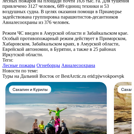
лесных пожаров на площади почти 16,6 тыс. га. Для тушения
привлечено 3127 человек, 689 единиц техники и 53
воздушных судна. В целях оказания помощи в Приамурье
задействована группировка парашютистов-десантников
Авиалесоохраны из 376 человек.
Режим ЧС введен в Амурской области и Забайкальском крае.
Особый противопожарный режим действует в Приморском,
Хабаровском, Забайкальском краях, в Амурской области,
Еврейской автономии, в Бурятии, а также в 25 районах
Иркутской области.
Теги:
Лесные пожары
Огнеборцы
Авиалесоохрана
Новости по теме:
Туры на Дальний Восток от BestArctic.ru
erid:pjwvokpoevpk