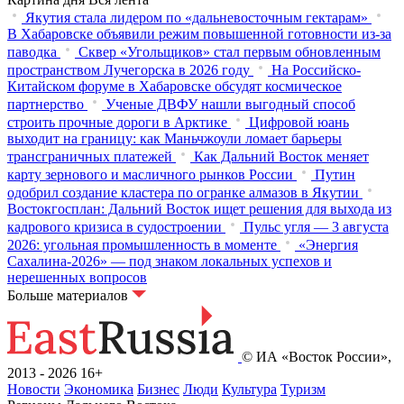
Якутия стала лидером по «дальневосточным гектарам»
В Хабаровске объявили режим повышенной готовности из‑за
паводка
Сквер «Угольщиков» стал первым обновленным
пространством Лучегорска в 2026 году
На Российско-
Китайском форуме в Хабаровске обсудят космическое
партнерство
Ученые ДВФУ нашли выгодный способ
строить прочные дороги в Арктике
Цифровой юань
выходит на границу: как Маньчжоули ломает барьеры
трансграничных платежей
Как Дальний Восток меняет
карту зернового и масличного рынков России
Путин
одобрил создание кластера по огранке алмазов в Якутии
Востокгосплан: Дальний Восток ищет решения для выхода из
кадрового кризиса в судостроении
Пульс угля — 3 августа
2026: угольная промышленность в моменте
«Энергия
Сахалина-2026» — под знаком локальных успехов и
нерешенных вопросов
Больше материалов
© ИА «Восток России»,
2013 - 2026
16+
Новости
Экономика
Бизнес
Люди
Культура
Туризм