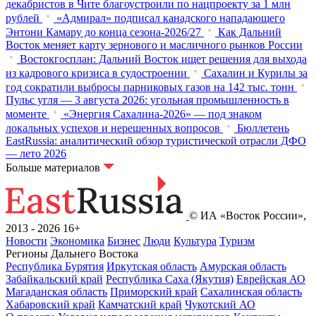
декабристов в Чите благоустроили по нацпроекту за 1 млн
рублей
«Адмирал» подписал канадского нападающего
Энтони Камару до конца сезона-2026/27
Как Дальний
Восток меняет карту зернового и масличного рынков России
Востокгосплан: Дальний Восток ищет решения для выхода
из кадрового кризиса в судостроении
Сахалин и Курилы за
год сократили выбросы парниковых газов на 142 тыс. тонн
Пульс угля — 3 августа 2026: угольная промышленность в
моменте
«Энергия Сахалина-2026» — под знаком
локальных успехов и нерешенных вопросов
Бюллетень
EastRussia: аналитический обзор туристической отрасли ДФО
— лето 2026
Больше материалов
© ИА «Восток России»,
2013 - 2026
16+
Новости
Экономика
Бизнес
Люди
Культура
Туризм
Регионы Дальнего Востока
Республика Бурятия
Иркутская область
Амурская область
Забайкальский край
Республика Саха (Якутия)
Еврейская АО
Магаданская область
Приморский край
Сахалинская область
Хабаровский край
Камчатский край
Чукотский АО