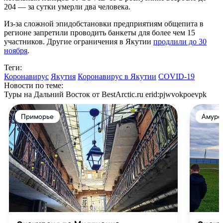
204 — за сутки умерли два человека.
Из-за сложной эпидобстановки предприятиям общепита в
регионе запретили проводить банкеты для более чем 15
участников. Другие ограничения в Якутии
продлили до 30
ноября
.
Теги:
Коронавирус
Якутия
Коронавирус в Якутии
COVID-19
Новости по теме:
Туры на Дальний Восток от BestArctic.ru
erid:pjwvokpoevpk