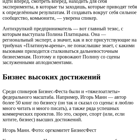
идти вперёд, смотреть вперёд, находить для себя
эксперименты, в которые ты заходишь, которые приводят тебя
к определённым результатам. И создавать вокруг себя сильное
сообщество, комьюнити, — уверена спикер.
Антихрупкий предприниматель — вот главный тезис, с
которым выступала Полина Платицына. Она —
региональный эксперт, а значит, как и все присутствующие на
трибунах «Платинум-арены», не понаслышке знает, с какими
вызовами приходится сталкиваться дальневосточным
бизнесменам. Поэтому и провожают Полину со сцены
заслуженными аплодисментами.
Бизнес высоких достижений
Среди спикеров Бизнес-Феста были и «тяжелоатлеты»
федерального масштаба. Например, Игорь Манн — автор
более 50 книг по бизнесу (он так и сказал со сцены: я люблю
много читать и много писать), а также ряда успешных
коммерческих проектов. Но это, скорее, спорт (или, если
хотите, бизнес) высших достижений.
Игорь Манн. Фото: оргкомитет БизнесФест