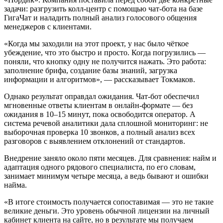
задачи: разгрузить колл-центр с помощью чат-бота на базе
ГигаЧат и наладить полный анализ голосового общения
менеджеров с клиентами.
«Когда мы заходили на этот проект, у нас было чёткое
убеждение, что это быстро и просто. Когда погрузились —
поняли, что кнопку одну не получится нажать. Это работа:
заполнение брифа, создание базы знаний, загрузка
информации и алгоритмов», — рассказывает Токмаков.
Однако результат оправдал ожидания. Чат-бот обеспечил
мгновенные ответы клиентам в онлайн-формате — без
ожидания в 10–15 минут, пока освободится оператор. А
система речевой аналитики дала сплошной мониторинг: не
выборочная проверка 10 звонков, а полный анализ всех
разговоров с выявлением отклонений от стандартов.
Внедрение заняло около пяти месяцев. Для сравнения: найм и
адаптация одного рядового специалиста, по его словам,
занимает минимум четыре месяца, а ведь бывают и ошибки
найма.
«В итоге стоимость получается сопоставимая — это не такие
великие деньги. Это уровень обычной лицензии на личный
кабинет клиента на сайте, но в результате мы получаем