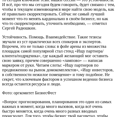
И всё, про что мы сегодня будем говорить, будет связано с тем,
чтобы в текущем изменяющемся мире найти свою модель, как
её правильно скорректировать. Сейчас не самый лучший
момент что-то менять кардинально в своём бизнесе, но как
что-то скорректировать, уточнить необходимо, — отметил
Сергей Радюшкин.
Устойчивость. Помощь. Взаимодействие. Такие тезисы
звучали из уст практически всех спикеров и экспертов.
Впрочем, это не только слова: в фойе арены из множества
площадок самой популярной стал стенд «Ищу партнера/
клиента/подрядчика», где каждый желающий мог оставить
свою заявку, причем совершенно «лампово» — написав
маркером от руки. Читаем слоты: «Ищу партнеров по
продвижению на рынок домокомплектов», «Ищу инвесторов,
в собственности нежилое помещение» и тому подобное. Не
секрет, что ключевым фактором в успешном ведении бизнеса
всегда остаются ресурсы и люди.
Фото: оргкомитет БизнесФест
«Вопрос прогнозирования, планирования это один из самых
важных в момент, когда много вызовов, когда всё очень
быстро меняется, когда очень много разных вводных
происходит. Для того, чтобы бизнес твой расцветал, чтобы