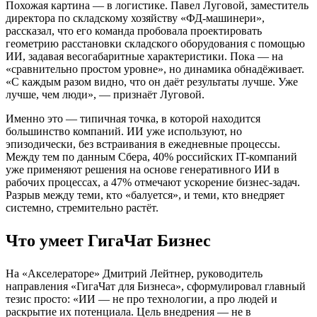
Похожая картина — в логистике. Павел Луговой, заместитель
директора по складскому хозяйству «ФД-машинери»,
рассказал, что его команда пробовала проектировать
геометрию расстановки складского оборудования с помощью
ИИ, задавая весогабаритные характеристики. Пока — на
«сравнительно простом уровне», но динамика обнадёживает.
«С каждым разом видно, что он даёт результаты лучше. Уже
лучше, чем люди», — признаёт Луговой.
Именно это — типичная точка, в которой находится
большинство компаний. ИИ уже используют, но
эпизодически, без встраивания в ежедневные процессы.
Между тем по данным Сбера, 40% российских IT-компаний
уже применяют решения на основе генеративного ИИ в
рабочих процессах, а 47% отмечают ускорение бизнес-задач.
Разрыв между теми, кто «балуется», и теми, кто внедряет
системно, стремительно растёт.
Что умеет ГигаЧат Бизнес
На «Акселераторе» Дмитрий Лейтнер, руководитель
направления «ГигаЧат для Бизнеса», сформулировал главный
тезис просто: «ИИ — не про технологии, а про людей и
раскрытие их потенциала. Цель внедрения — не в