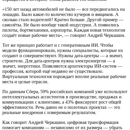
«150 лет назад автомобилей не было — все передвигались на
лошадях. Было какое-то количество кучеров и ямщиков. А
сколько стало водителей? Кратно больше. Другой пример —
самолёты. Не было вообще такой индустрии. А появились
пилоты, бортмеханики, аэропорты. Каждая новая технология
создаёт новые рабочие места», — говорит Андрей Черкашин.
Тот же принцип работает и с генеративным ИИ. Чтобы
модели функционировали, нужны специалисты, которые их
создают и совершенствуют. Нужны дата-центры — а значит,
строители. Для дата-центров нужна электроэнергия — а
значит, энергетики. Появляются архитекторы ИИ-систем —
профессия, которой ещё недавно не существовало.
Виртуальная технология порождает вполне реальные рабочие
места и целые отрасли.
По данным Сбера, 59% российских компаний уже используют
интеллектуальных ассистентов в производстве, продажах и
коммуникациях с клиентами, а 43% фиксируют рост общей
эффективности. Речь давно не о пилотных проектах — это
реальные внедрения с измеримым результатом.
Как говорит Андрей Черкашин, цифровая трансформация
помогает компаниям — независимо от их размера — убрать