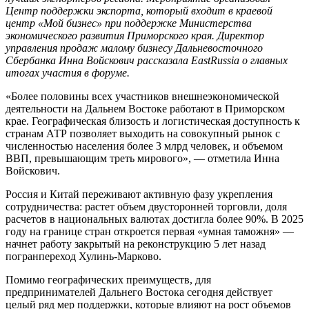
Центр поддержки экспорта, который входит в краевой
центр «Мой бизнес» при поддержке Министерства
экономического развития Приморского края. Директор
управления продаж малому бизнесу Дальневосточного
Сбербанка Инна Войскович рассказала EastRussia о главных
итогах участия в форуме.
«Более половины всех участников внешнеэкономической
деятельности на Дальнем Востоке работают в Приморском
крае. Географическая близость и логистическая доступность к
странам АТР позволяет выходить на совокупный рынок с
численностью населения более 3 млрд человек, и объемом
ВВП, превышающим треть мирового», — отметила Инна
Войскович.
Россия и Китай переживают активную фазу укрепления
сотрудничества: растет объем двусторонней торговли, доля
расчетов в национальных валютах достигла более 90%. В 2025
году на границе стран откроется первая «умная таможня» —
начнет работу закрытый на реконструкцию 5 лет назад
погранпереход Хулинь-Марково.
Помимо географических преимуществ, для
предпринимателей Дальнего Востока сегодня действует
целый ряд мер поддержки, которые влияют на рост объемов