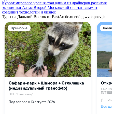
Курорт мирового уровня стал одним из драйверов развития
экономики Алтая
Второй Московский стартап-саммит
соединит технологии и бизнес
Туры на Дальний Восток от BestArctic.ru
erid:pjwvokpoevpk