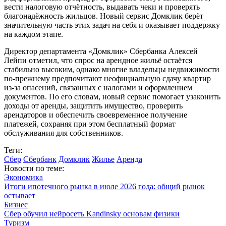
вести налоговую отчётность, выдавать чеки и проверять
благонадёжность жильцов. Новый сервис Домклик берёт
значительную часть этих задач на себя и оказывает поддержку
на каждом этапе.
Директор департамента «Домклик» Сбербанка Алексей
Лейпи отметил, что спрос на арендное жильё остаётся
стабильно высоким, однако многие владельцы недвижимости
по-прежнему предпочитают неофициальную сдачу квартир
из-за опасений, связанных с налогами и оформлением
документов. По его словам, новый сервис помогает узаконить
доходы от аренды, защитить имущество, проверить
арендаторов и обеспечить своевременное получение
платежей, сохраняя при этом бесплатный формат
обслуживания для собственников.
Теги:
Сбер
Сбербанк
Домклик
Жилье
Аренда
Новости по теме:
Экономика
Итоги ипотечного рынка в июле 2026 года: общий рынок
остывает
Бизнес
Сбер обучил нейросеть Kandinsky основам физики
Туризм