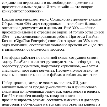
сокращении персонала, а в высвобождении времени на
профессиональные задачи. И это не хайп — это вопрос
конкурентоспособности».
Цифры подтверждают тезис. Согласно внутреннему анализу
Сбера, около 40% задач сотрудников — это общие базовые
операции с документами и данными. Ещё 30% — общие
профессиональные и отраслевые задачи. И только оставшиеся
30% — узкоспециализированная работа. При этом ГигаЧат
Бизнес (GigaChat Enterprise) способен закрыть до 35% всех
задач компании, обеспечивая экономию времени от 20 до 70%
в зависимости от сложности процесса.
Платформа работает по понятной схеме: сотрудник ставит
задачу, ГигаЧат выполняет рутинную часть — сбор данных,
обработку документов, подготовку черновиков, — а затем
специалист проверяет результат. Промежуточное звено, то
самое монотонное копание в файлах и таблицах, исчезает.
Набор «ролей», которые может выполнять ИИ, уже
внушительный: от продавца-консультанта и финансового
аналитика до помощника рекрутера, маркетолога и юриста.
ГигаЧат способен подобрать товар по описанию,
проанализировать резюме, составить замечания к договору,
подготовить обучающие материалы или ответить клиенту в