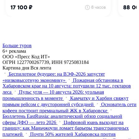
Больше туров
6+ реклама
ООО «Пресс Код ИТ»
ОГРН 1227700267739, ИНН 9725083184
Картина дня
Вся лента
Беспилотное будущее: на ВЭФ-2026 запустят
«низковысотную экономику»
Пожарная обстановка в
Хабаровском крае на 10 августа: потушили 12 тыс. гектаров
леса
Пульс угля — 10 августа 2026: угольная
промышленность в моменте
Камчатку и Харбин свяжут
прямым рейсом с двусторонней субсидией
Основатель сети
кофеен построит премиальный ЖК в Хабаровске
Бюллетень EastRussia: аналитический обзор социальной
сферы ДФО — лето 2026
Цифровой юань выходит на
границу: как Маньчжоули ломает барьеры трансграничных
платежей
Почти 50% жителей Хабаровска против