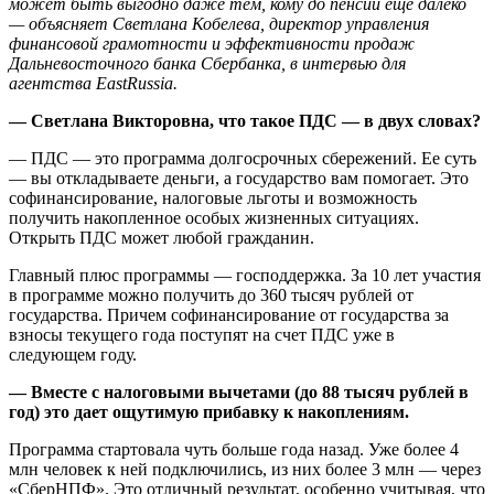
может быть выгодно даже тем, кому до пенсии еще далеко
— объясняет Светлана Кобелева, директор управления
финансовой грамотности и эффективности продаж
Дальневосточного банка Сбербанка, в интервью для
агентства EastRussia.
— Светлана Викторовна, что такое ПДС — в двух словах?
— ПДС — это программа долгосрочных сбережений. Ее суть
— вы откладываете деньги, а государство вам помогает. Это
софинансирование, налоговые льготы и возможность
получить накопленное особых жизненных ситуациях.
Открыть ПДС может любой гражданин.
Главный плюс программы — господдержка. За 10 лет участия
в программе можно получить до 360 тысяч рублей от
государства. Причем софинансирование от государства за
взносы текущего года поступят на счет ПДС уже в
следующем году.
— Вместе с налоговыми вычетами (до 88 тысяч рублей в
год) это дает ощутимую прибавку к накоплениям.
Программа стартовала чуть больше года назад. Уже более 4
млн человек к ней подключились, из них более 3 млн — через
«СберНПФ». Это отличный результат, особенно учитывая, что