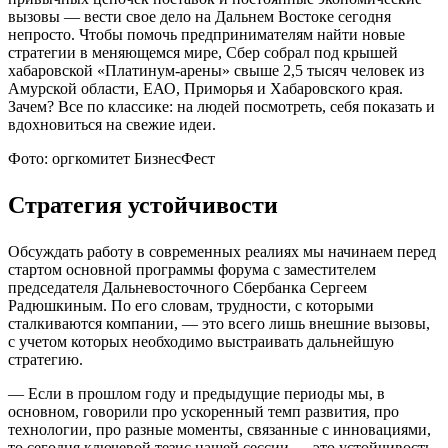
вызовы — вести свое дело на Дальнем Востоке сегодня
непросто. Чтобы помочь предпринимателям найти новые
стратегии в меняющемся мире, Сбер собрал под крышей
хабаровской «Платинум-арены» свыше 2,5 тысяч человек из
Амурской области, ЕАО, Приморья и Хабаровского края.
Зачем? Все по классике: на людей посмотреть, себя показать и
вдохновиться на свежие идеи.
Фото: оргкомитет БизнесФест
Стратегия устойчивости
Обсуждать работу в современных реалиях мы начинаем перед
стартом основной программы форума с заместителем
председателя Дальневосточного Сбербанка Сергеем
Радюшкиным. По его словам, трудности, с которыми
сталкиваются компании, — это всего лишь внешние вызовы,
с учетом которых необходимо выстраивать дальнейшую
стратегию.
— Если в прошлом году и предыдущие периоды мы, в
основном, говорили про ускоренный темп развития, про
технологии, про разные моменты, связанные с инновациями,
то сегодня ключевой тезис нашей сессии — это устойчивость.