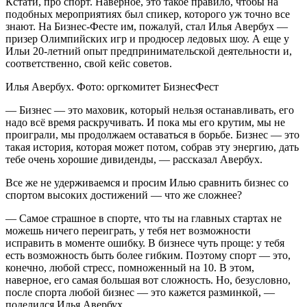
Кстати, про спорт. Наверное, это такое правило, чтобы на
подобных мероприятиях был спикер, которого уж точно все
знают. На Бизнес-Фесте им, пожалуй, стал Илья Авербух —
призер Олимпийских игр и продюсер ледовых шоу. А еще у
Ильи 20-летний опыт предпринимательской деятельности и,
соответственно, свой кейс советов.
Илья Авербух. Фото: оргкомитет БизнесФест
— Бизнес — это маховик, который нельзя останавливать, его
надо всё время раскручивать. И пока мы его крутим, мы не
проиграли, мы продолжаем оставаться в борьбе. Бизнес — это
такая история, которая может потом, собрав эту энергию, дать
тебе очень хорошие дивиденды, — рассказал Авербух.
Все же не удерживаемся и просим Илью сравнить бизнес со
спортом высоких достижений — что же сложнее?
— Самое страшное в спорте, что ты на главных стартах не
можешь ничего переиграть, у тебя нет возможности
исправить в моменте ошибку. В бизнесе чуть проще: у тебя
есть возможность быть более гибким. Поэтому спорт — это,
конечно, любой стресс, помноженный на 10. В этом,
наверное, его самая большая вот сложность. Но, безусловно,
после спорта любой бизнес — это кажется разминкой, —
поделился Илья Авербух.