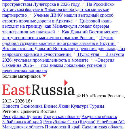
пространством Лучегорска в 2026 году
На Российско-
Китайском форуме в Хабаровске обсудят космическое
партнерство
Ученые ДВФУ нашли выгодный способ
строить прочные дороги в Арктике
Цифровой юань
выходит на границу: как Маньчжоули ломает барьеры
трансграничных платежей
Как Дальний Восток меняет
карту зернового и масличного рынков России
Путин
одобрил создание кластера по огранке алмазов в Якутии
Востокгосплан: Дальний Восток ищет решения для выхода из
кадрового кризиса в судостроении
Пульс угля — 3 августа
2026: угольная промышленность в моменте
«Энергия
Сахалина-2026» — под знаком локальных успехов и
нерешенных вопросов
Больше материалов
© ИА «Восток России»,
2013 - 2026
16+
Новости
Экономика
Бизнес
Люди
Культура
Туризм
Регионы Дальнего Востока
Республика Бурятия
Иркутская область
Амурская область
Забайкальский край
Республика Саха (Якутия)
Еврейская АО
Магаданская область
Приморский край
Сахалинская область