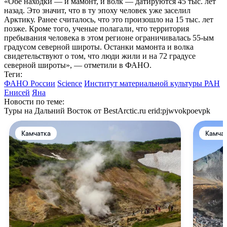
«Обе находки — и мамонт, и волк — датируются 45 тыс. лет
назад. Это значит, что в ту эпоху человек уже заселил
Арктику. Ранее считалось, что это произошло на 15 тыс. лет
позже. Кроме того, ученые полагали, что территория
пребывания человека в этом регионе ограничивалась
55-ым
градусом северной широты. Останки мамонта и волка
свидетельствуют о том, что люди жили и на 72 градусе
северной широты», — отметили в ФАНО.
Теги:
ФАНО России
Science
Институт материальной культуры РАН
Енисей
Яна
Новости по теме:
Туры на Дальний Восток от BestArctic.ru
erid:pjwvokpoevpk