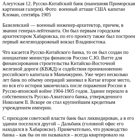
Алеутская 12. Русско-Китайский банк (нынешняя Приморская
картинная галерея). Фото военный атташе США капитан
Кломан, сентябрь 1905
Базилевский — военный инженер-архитектор, причем, в
звании генерал-лейтенанта. Он был первым городским
архитектором Хабаровска, по его проекту также был построен
первый железнодорожный вокзал Владивостока.
Что касается Русско-Китайского банка, то он был создан по
инициативе министра финансов России С.Ю. Витте для
финансирования строительства Китайско-Восточной
железной дороги (КВЖД) и содействия проникновению
российского капитала в Маньчжурию. Уже через несколько
лет банк по объему операций занимал в Китае второе место,
но вся его история закончилась после поражения России в
Русско-японской войне 1904-1905 годов. Здание перешло в
собственность Русско-Азиатского банка, утвержденного
Николаем II. Вскоре он стал крупнейшим кредитным
учреждением империи.
С приходом советской власти банк был ликвидирован, а в его
здании поселился другой – Дальбанк (головной офис его
находился в Хабаровске). Примечательно, что руководство
банка – как бы он ни назывался – всегда квартировало на