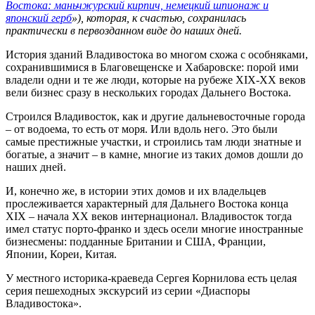
Востока: маньчжурский кирпич, немецкий шпионаж и
японский герб
»), которая, к счастью, сохранилась
практически в первозданном виде до наших дней.
История зданий Владивостока во многом схожа с особняками,
сохранившимися в Благовещенске и Хабаровске: порой ими
владели одни и те же люди, которые на рубеже XIX-XX веков
вели бизнес сразу в нескольких городах Дальнего Востока.
Строился Владивосток, как и другие дальневосточные города
– от водоема, то есть от моря. Или вдоль него. Это были
самые престижные участки, и строились там люди знатные и
богатые, а значит – в камне, многие из таких домов дошли до
наших дней.
И, конечно же, в истории этих домов и их владельцев
прослеживается характерный для Дальнего Востока конца
XIX – начала XX веков интернационал. Владивосток тогда
имел статус порто-франко и здесь осели многие иностранные
бизнесмены: подданные Британии и США, Франции,
Японии, Кореи, Китая.
У местного историка-краеведа Сергея Корнилова есть целая
серия пешеходных экскурсий из серии «Диаспоры
Владивостока».