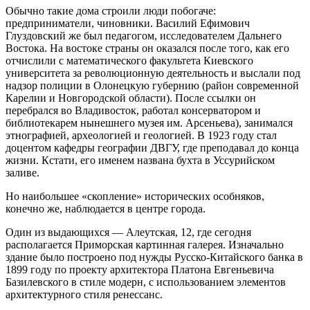
Обычно такие дома строили люди побогаче:
предприниматели, чиновники. Василий Ефимович
Глуздовский же был педагогом, исследователем Дальнего
Востока. На востоке страны он оказался после того, как его
отчислили с математического факультета Киевского
университета за революционную деятельность и выслали под
надзор полиции в Олонецкую губернию (район современной
Карелии и Новгородской области). После ссылки он
перебрался во Владивосток, работал консерватором и
библиотекарем нынешнего музея им. Арсеньева), занимался
этнографией, археологией и геологией. В 1923 году стал
доцентом кафедры географии ДВГУ, где преподавал до конца
жизни. Кстати, его именем названа бухта в Уссурийском
заливе.
Но наибольшее «скопление» исторических особняков,
конечно же, наблюдается в центре города.
Один из выдающихся — Алеутская, 12, где сегодня
располагается Приморская картинная галерея. Изначально
здание было построено под нужды Русско-Китайского банка в
1899 году по проекту архитектора Платона Евгеньевича
Базилевского в стиле модерн, с использованием элементов
архитектурного стиля ренессанс.