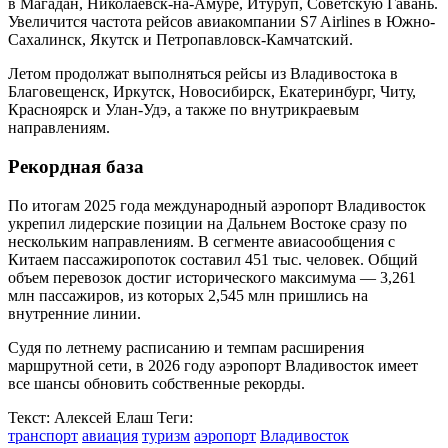
в Магадан, Николаевск-на-Амуре, Итуруп, Советскую Гавань.
Увеличится частота рейсов авиакомпании S7 Airlines в Южно-
Сахалинск, Якутск и Петропавловск-Камчатский.
Летом продолжат выполняться рейсы из Владивостока в
Благовещенск, Иркутск, Новосибирск, Екатеринбург, Читу,
Красноярск и Улан-Удэ, а также по внутрикраевым
направлениям.
Рекордная база
По итогам 2025 года международный аэропорт Владивосток
укрепил лидерские позиции на Дальнем Востоке сразу по
нескольким направлениям. В сегменте авиасообщения с
Китаем пассажиропоток составил 451 тыс. человек. Общий
объем перевозок достиг исторического максимума — 3,261
млн пассажиров, из которых 2,545 млн пришлись на
внутренние линии.
Судя по летнему расписанию и темпам расширения
маршрутной сети, в 2026 году аэропорт Владивосток имеет
все шансы обновить собственные рекорды.
Текст: Алексей Елаш
Теги:
транспорт
авиация
туризм
аэропорт
Владивосток