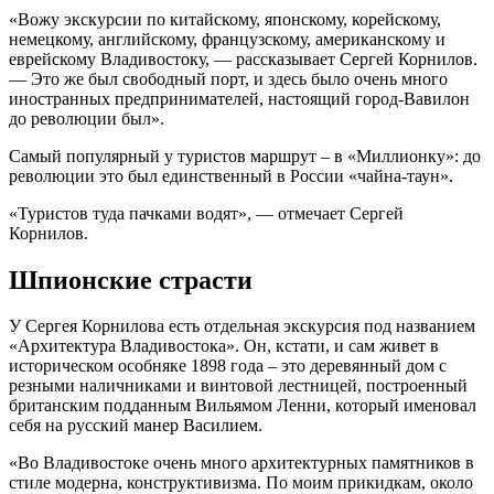
«Вожу экскурсии по китайскому, японскому, корейскому,
немецкому, английскому, французскому, американскому и
еврейскому Владивостоку, — рассказывает Сергей Корнилов.
— Это же был свободный порт, и здесь было очень много
иностранных предпринимателей, настоящий город-Вавилон
до революции был».
Самый популярный у туристов маршрут – в «Миллионку»: до
революции это был единственный в России «чайна-таун».
«Туристов туда пачками водят», — отмечает Сергей
Корнилов.
Шпионские страсти
У Сергея Корнилова есть отдельная экскурсия под названием
«Архитектура Владивостока». Он, кстати, и сам живет в
историческом особняке 1898 года – это деревянный дом с
резными наличниками и винтовой лестницей, построенный
британским подданным Вильямом Ленни, который именовал
себя на русский манер Василием.
«Во Владивостоке очень много архитектурных памятников в
стиле модерна, конструктивизма. По моим прикидкам, около