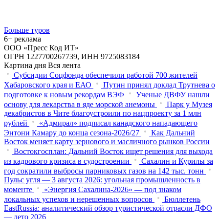
Больше туров
6+ реклама
ООО «Пресс Код ИТ»
ОГРН 1227700267739, ИНН 9725083184
Картина дня
Вся лента
Субсидии Соцфонда обеспечили работой 700 жителей
Хабаровского края и ЕАО
Путин принял доклад Трутнева о
подготовке к новым рекордам ВЭФ
Ученые ДВФУ нашли
основу для лекарства в яде морской анемоны
Парк у Музея
декабристов в Чите благоустроили по нацпроекту за 1 млн
рублей
«Адмирал» подписал канадского нападающего
Энтони Камару до конца сезона-2026/27
Как Дальний
Восток меняет карту зернового и масличного рынков России
Востокгосплан: Дальний Восток ищет решения для выхода
из кадрового кризиса в судостроении
Сахалин и Курилы за
год сократили выбросы парниковых газов на 142 тыс. тонн
Пульс угля — 3 августа 2026: угольная промышленность в
моменте
«Энергия Сахалина-2026» — под знаком
локальных успехов и нерешенных вопросов
Бюллетень
EastRussia: аналитический обзор туристической отрасли ДФО
— лето 2026