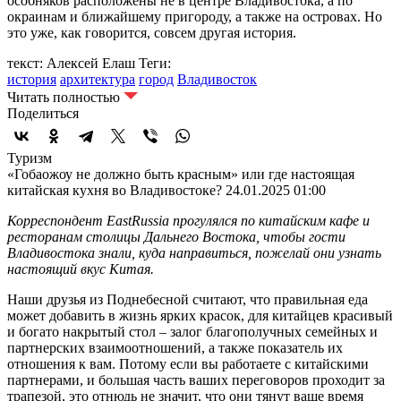
особняков расположены не в центре Владивостока, а по
окраинам и ближайшему пригороду, а также на островах. Но
это уже, как говорится, совсем другая история.
текст: Алексей Елаш
Теги:
история
архитектура
город
Владивосток
Читать полностью
Поделиться
Туризм
«Гобаожоу не должно быть красным» или где настоящая
китайская кухня во Владивостоке?
24.01.2025 01:00
Корреспондент EastRussia прогулялся по китайским кафе и
ресторанам столицы Дальнего Востока, чтобы гости
Владивостока знали, куда направиться, пожелай они узнать
настоящий вкус Китая.
Наши друзья из Поднебесной считают, что правильная еда
может добавить в жизнь ярких красок, для китайцев красивый
и богато накрытый стол – залог благополучных семейных и
партнерских взаимоотношений, а также показатель их
отношения к вам. Потому если вы работаете с китайскими
партнерами, и большая часть ваших переговоров проходит за
трапезой, это отнюдь не значит, что они тянут ваше время