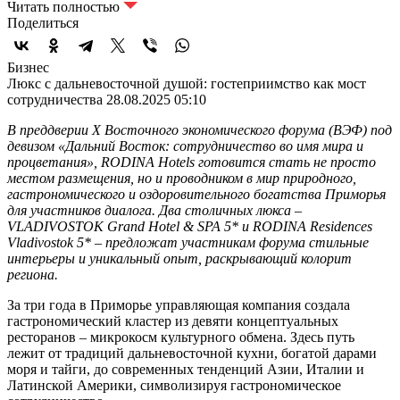
Читать полностью
Поделиться
Бизнес
Люкс с дальневосточной душой: гостеприимство как мост
сотрудничества
28.08.2025 05:10
В преддверии X Восточного экономического форума (ВЭФ) под
девизом «Дальний Восток: сотрудничество во имя мира и
процветания», RODINA Hotels готовится стать не просто
местом размещения, но и проводником в мир природного,
гастрономического и оздоровительного богатства Приморья
для участников диалога. Два столичных люкса –
VLADIVOSTOK Grand Hotel & SPA 5* и RODINA Residences
Vladivostok 5* – предложат участникам форума стильные
интерьеры и уникальный опыт, раскрывающий колорит
региона.
За три года в Приморье управляющая компания создала
гастрономический кластер из девяти концептуальных
ресторанов – микрокосм культурного обмена. Здесь путь
лежит от традиций дальневосточной кухни, богатой дарами
моря и тайги, до современных тенденций Азии, Италии и
Латинской Америки, символизируя гастрономическое