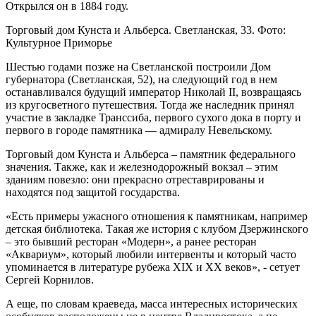
Открылся он в 1884 году.
Торговый дом Кунста и Альберса. Светланская, 33. Фото:
Культурное Приморье
Шестью годами позже на Светланской построили Дом
губернатора (Светланская, 52), на следующий год в нем
останавливался будущий император Николай II, возвращаясь
из кругосветного путешествия. Тогда же наследник принял
участие в закладке Транссиба, первого сухого дока в порту и
первого в городе памятника — адмиралу Невельскому.
Торговый дом Кунста и Альберса – памятник федерального
значения. Также, как и железнодорожный вокзал – этим
зданиям повезло: они прекрасно отреставрированы и
находятся под защитой государства.
«Есть примеры ужасного отношения к памятникам, например
детская библиотека. Такая же история с клубом Дзержинского
– это бывший ресторан «Модерн», а ранее ресторан
«Аквариум», который любили интервенты и который часто
упоминается в литературе рубежа XIX и XX веков», - сетует
Сергей Корнилов.
А еще, по словам краеведа, масса интересных исторических