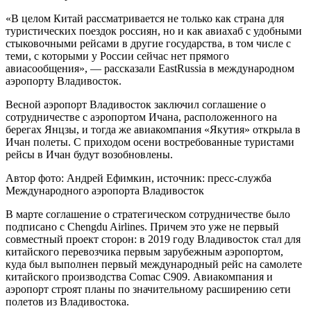
«В целом Китай рассматривается не только как страна для
туристических поездок россиян, но и как авиахаб с удобными
стыковочными рейсами в другие государства, в том числе с
теми, с которыми у России сейчас нет прямого
авиасообщения», — рассказали EastRussia в международном
аэропорту Владивосток.
Весной аэропорт Владивосток заключил соглашение о
сотрудничестве с аэропортом Ичана, расположенного на
берегах Янцзы, и тогда же авиакомпания «Якутия» открыла в
Ичан полеты. С приходом осени востребованные туристами
рейсы в Ичан будут возобновлены.
Автор фото: Андрей Ефимкин, источник: пресс-служба
Международного аэропорта Владивосток
В марте соглашение о стратегическом сотрудничестве было
подписано с Chengdu Airlines. Причем это уже не первый
совместный проект сторон: в 2019 году Владивосток стал для
китайского перевозчика первым зарубежным аэропортом,
куда был выполнен первый международный рейс на самолете
китайского производства Comac C909. Авиакомпания и
аэропорт строят планы по значительному расширению сети
полетов из Владивостока.