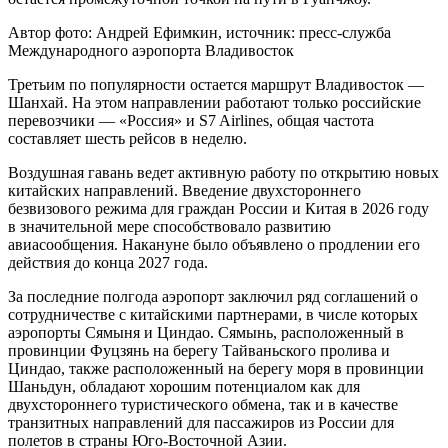
Автор фото: Андрей Ефимкин, источник: пресс-служба
Международного аэропорта Владивосток
Третьим по популярности остается маршрут Владивосток —
Шанхай. На этом направлении работают только российские
перевозчики — «Россия» и S7 Airlines, общая частота
составляет шесть рейсов в неделю.
Воздушная гавань ведет активную работу по открытию новых
китайских направлений. Введение двухстороннего
безвизового режима для граждан России и Китая в 2026 году
в значительной мере способствовало развитию
авиасообщения. Накануне было объявлено о продлении его
действия до конца 2027 года.
За последние полгода аэропорт заключил ряд соглашений о
сотрудничестве с китайскими партнерами, в числе которых
аэропорты Сямыня и Циндао. Сямынь, расположенный в
провинции Фуцзянь на берегу Тайваньского пролива и
Циндао, также расположенный на берегу моря в провинции
Шаньдун, обладают хорошим потенциалом как для
двухстороннего туристического обмена, так и в качестве
транзитных направлений для пассажиров из России для
полетов в страны Юго-Восточной Азии.