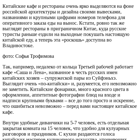
Китайские кафе и рестораны очень ярко выделяются на фоне
российской архитектуры и дизайна своими вывесками,
названиями и крупными цифрами номеров телефона для
оперативного заказа еды на вынос. Кстати, ровно так же
выглядят рестораны в приграничном Китае, куда русские
туристы раньше ездили на выходные покушать настоящую
китайской еду, а теперь эта «роскошь» доступна во
Владивостоке.
фото: Софья Трофимова
Так, например, недалеко от кольца Третьей рабочей работает
кафе «Саша и Лена», названное в честь русских имен
китайских хозяев – супружеской пары из Суйфэньхэ.
Выглядит очень «по-китайски» и, разумеется, его невозможно
не заметить. Китайские фонарики, много красного цвета в
оформлении, аппетитные фотографии блюд на входе и
надписи крупными буквами – все до того просто и искренне,
что ошибиться невозможно – перед вами настоящее китайское
кафе. ⠀
Внутри удобные диванчики на 5-7 человек, есть отдельная
закрытая комната на 15 человек, что удобно для кулуарных
разговоров и праздников. С кухни раздаются голоса
китайских мастеров кулинарного искусства, уточняющих