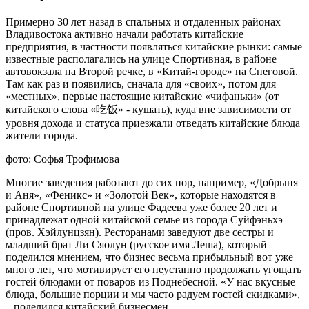
Примерно 30 лет назад в спальных и отдаленных районах
Владивостока активно начали работать китайские
предприятия, в частности появляться китайские рынки: самые
известные располагались на улице Спортивная, в районе
автовокзала на Второй речке, в «Китай-городе» на Снеговой.
Там как раз и появились, сначала для «своих», потом для
«местных», первые настоящие китайские «чифаньки» (от
китайского слова «吃饭» - кушать), куда вне зависимости от
уровня дохода и статуса приезжали отведать китайские блюда
жители города.
фото: Софья Трофимова
Многие заведения работают до сих пор, например, «Добрыня
и Аня», «Феникс» и «Золотой Век», которые находятся в
районе Спортивной на улице Фадеева уже более 20 лет и
принадлежат одной китайской семье из города Суйфэньхэ
(пров. Хэйлунцзян). Ресторанами заведуют две сестры и
младший брат Ли Сяолун (русское имя Леша), который
поделился мнением, что бизнес весьма прибыльный вот уже
много лет, что мотивирует его неустанно продолжать угощать
гостей блюдами от поваров из Поднебесной. «У нас вкусные
блюда, большие порции и мы часто радуем гостей скидками»,
– поделился китайский бизнесмен.