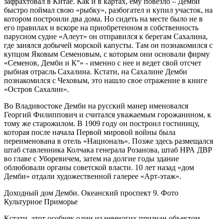
зафрахтовал в Китае. Как и в картах, ему повезло – Демби
быстро поймал свою «рыбку», разбогател и купил участок, на
котором построили два дома. Но сидеть на месте было не в
его правилах и вскоре на приобретенном в собственность
парусном судне «Алеут» он отправился к берегам Сахалина,
где занялся добычей морской капусты. Там он познакомился с
купцом Яковым Семеновым, с которым они основали фирму
«Семенов, Демби и К°» - именно с нее и ведет свой отсчет
рыбная отрасль Сахалина. Кстати, на Сахалине Демби
познакомился с Чеховым, это нашло свое отражение в книге
«Остров Сахалин».
Во Владивостоке Демби на русский манер именовался
Георгий Филиппович и считался уважаемым горожанином, к
тому же старожилом. В 1909 году он построил гостиницу,
которая после начала Первой мировой войны была
переименована в отель «Националь». Позже здесь размещался
штаб ставленника Колчака генерала Розанова, штаб НРА ДВР
во главе с Уборевичем, затем на долгие годы здание
облюбовали органы советской власти. 10 лет назад «дом
Демби» отдали художественной галерее «Арт-этаж».
Доходный дом Демби. Океанский проспект 9. Фото
Культурное Приморье
Кстати, этот особняк один из немногих признан объектом