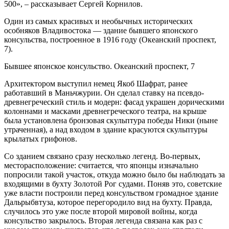
500», – рассказывает Сергей Корнилов.
Один из самых красивых и необычных исторических
особняков Владивостока — здание бывшего японского
консульства, построенное в 1916 году (Океанский проспект,
7).
Бывшее японское консульство. Океанский проспект, 7
Архитектором выступил немец Якоб Шафрат, ранее
работавший в Маньчжурии. Он сделал ставку на псевдо-
древнегреческий стиль и модерн: фасад украшен дорическими
колоннами и масками древнегреческого театра, на крыше
была установлена бронзовая скульптура победы Ники (ныне
утраченная), а над входом в здание красуются скульптуры
крылатых грифонов.
Со зданием связано сразу несколько легенд. Во-первых,
месторасположение: считается, что японцы изначально
попросили такой участок, откуда можно было бы наблюдать за
входящими в бухту Золотой Рог судами. Поняв это, советские
уже власти построили перед консульством громадное здание
Дальрыбвтуза, которое перегородило вид на бухту. Правда,
случилось это уже после второй мировой войны, когда
консульство закрылось. Вторая легенда связана как раз с