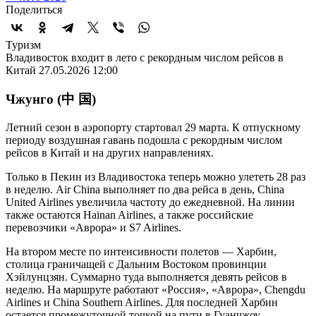
Поделиться
Туризм
Владивосток входит в лето с рекордным числом рейсов в
Китай
27.05.2026 12:00
Чжунго (中 国)
Летний сезон в аэропорту стартовал 29 марта. К отпускному
периоду воздушная гавань подошла с рекордным числом
рейсов в Китай и на других направлениях.
Только в Пекин из Владивостока теперь можно улететь 28 раз
в неделю. Air China выполняет по два рейса в день, China
United Airlines увеличила частоту до ежедневной. На линии
также остаются Hainan Airlines, а также российские
перевозчики «Аврора» и S7 Airlines.
На втором месте по интенсивности полетов — Харбин,
столица граничащей с Дальним Востоком провинции
Хэйлунцзян. Суммарно туда выполняется девять рейсов в
неделю. На маршруте работают «Россия», «Аврора», Chengdu
Airlines и China Southern Airlines. Для последней Харбин
остается промежуточной точкой на пути в Гуанчжоу.