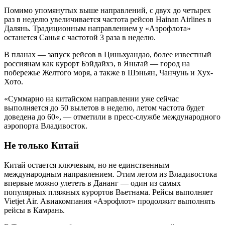
Помимо упомянутых выше направлений, с двух до четырех
раз в неделю увеличивается частота рейсов Hainan Airlines в
Далянь. Традиционным направлением у «Аэрофлота»
останется Санья с частотой 3 раза в неделю.
В планах — запуск рейсов в Циньхуандао, более известный
россиянам как курорт Бэйдайхэ, в Яньтай — город на
побережье Желтого моря, а также в Шэньян, Чанчунь и Хух-
Хото.
«Суммарно на китайском направлении уже сейчас
выполняется до 50 вылетов в неделю, летом частота будет
доведена до 60», — отметили в пресс-службе международного
аэропорта Владивосток.
Не только Китай
Китай остается ключевым, но не единственным
международным направлением. Этим летом из Владивостока
впервые можно улететь в Дананг — один из самых
популярных пляжных курортов Вьетнама. Рейсы выполняет
Vietjet Air. Авиакомпания «Аэрофлот» продолжит выполнять
рейсы в Камрань.