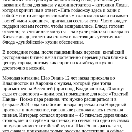
названия блюд для заказа у администратора – китаянки Люды,
которая кричит им в ответ: «Пять гобаожоу здесь и один с
собой!» и в то же время спокойным голосом ласково называет
гостей «мои хорошие», приглашая сесть за стол. Часто кладет
подарки новым гостям, чтобы возвращались. Блюда готовят
отменно, за считанные минуты – на кухне работают повара из
Китая с двадцатилетним стажем и настоящие аутентичные
блюда «дунбэйской» кухни обеспечены.
В последние годы, после пандемийных перемен, китайский
ресторанный бизнес начал постепенно перемещаться ближе к
центру города, потому как спрос на китайскую кухню
достаточно высокий.
Молодая китаянка Шао Энань 12 лет назад приехала во
Владивосток из Харбина с мужем, который уже тогда
присмотрел на Весенней (пригород Владивостока, 20 минут
езды от аэропорта – прим.ред.) помещение для кафе «Толстый
Панда». Позже пара решила, что нужно расширяться и в
феврале 2023 года китайские повара переехали на Народный
проспект в помещение, где раньше располагалась немецкая
пивная. Интерьер остался прежним – 45 тяжелых деревянных
столов, мечи с гербами на стенах, но сейчас это одно из самых
популярных мест китайской кухни. Шао Энань рассказала,
что сначала приходили только русские посетители, а сейчас