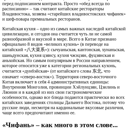
перед подписанием контракта. Просто «обед всегда по
расписанию» – так считают китайские рестораторы
Владивостока, хозяева «старейших владивостокских чифанек»
и шеф-повара премиальных ресторанов.
Китайская кухня – одно из самых важных наследий китайской
цивилизации, и сегодня она считается чуть ли не самой
разнообразной и вкусной в мире. Всего в Китае признано
официально 8 видов «великих кухонь» (в переводе на
китайский «八大菜系»): сычуаньская, кантонская, хунаньская,
шаньдунская, кухня цзянсу, кухня чжэцзян, фуцзянская и
аньхойская. Но самым популярным в России направлением,
которое относится уже к категории региональных кухонь,
считается «дунбэйская» (от китайского слова 东北, что
означает «северо-восток»). Территория северо-восточного
Китая включает в себя 4 административных единицы:
Внутренняя Монголия, провинции Хэйлунцзян, Цзилинь и
Ляонин и в каждой из них свои гастрономические
особенности, однако все блюда подаются практически во всех
китайских заведениях столицы Дальнего Востока, потому что
русские люди, несмотря на кардинальные вкусовые различия,
чаще всего предпочитают именно ее.
«Чифань» – как много в этом слове...