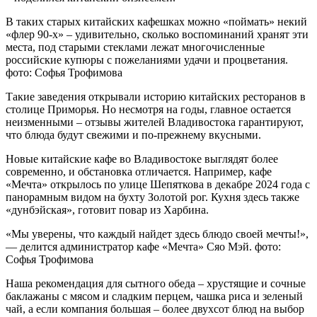
В таких старых китайских кафешках можно «поймать» некий
«флер 90-х» – удивительно, сколько воспоминаний хранят эти
места, под старыми стеклами лежат многочисленные
российские купюры с пожеланиями удачи и процветания.
фото: Софья Трофимова
Такие заведения открывали историю китайских ресторанов в
столице Приморья. Но несмотря на годы, главное остается
неизменными – отзывы жителей Владивостока гарантируют,
что блюда будут свежими и по-прежнему вкусными.
Новые китайские кафе во Владивостоке выглядят более
современно, и обстановка отличается. Например, кафе
«Мечта» открылось по улице Шепяткова в декабре 2024 года с
панорамным видом на бухту Золотой рог. Кухня здесь также
«дунбэйская», готовит повар из Харбина.
«Мы уверены, что каждый найдет здесь блюдо своей мечты!»,
— делится администратор кафе «Мечта» Сяо Мэй. фото:
Софья Трофимова
Наша рекомендация для сытного обеда – хрустящие и сочные
баклажаны с мясом и сладким перцем, чашка риса и зеленый
чай, а если компания большая – более двухсот блюд на выбор