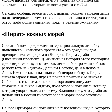
уходом японцев: считается, что в подвалах они спрятали
золотые слитки, которые не могли увезти с собой.
Сегодня особняк ремонтируют, правда, бюджет выделен лишь
на инженерные системы и кровлю — лепнина и статуи, также
остро требующие внимания, пока «в режиме ожидания».
«Пират» южных морей
Соседний дом продолжает интернациональную линейку
нынешнего Океанского проспекта – это доходный дом
предпринимателя родом из Лондона Георга Демби
(Океанский проспект, 9). Жизненная история этого господина
ярко свидетельствует о том, как легко и быстро можно было
разбогатеть на «диком» Дальнем Востоке, да и в целом в
Азии. Именно там и начинал свой непростой путь Георг:
сначала зарабатывал, играя в покер в притонах Бангкока и
Сайгона, затем взимал налоги с торговцев опиумом на
таможне в Шанхае. Видимо, из-за этого и появилась легенда,
которая упорно ходила по всему Владивостоку, что Демби до
появления в России пиратствовал в морях юго-восточной
Азии.
На юге Приморья он появился на рыболовной шхуне, которую