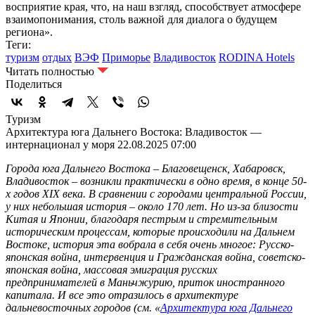
восприятие края, что, на наш взгляд, способствует атмосфере
взаимопонимания, столь важной для диалога о будущем
региона».
Теги:
туризм
отдых
ВЭФ
Приморье
Владивосток
RODINA Hotels
Читать полностью
Поделиться
Туризм
Архитектура юга Дальнего Востока: Владивосток —
интернационал у моря
22.08.2025 07:00
Города юга Дальнего Востока – Благовещенск, Хабаровск,
Владивосток – возникли практически в одно время, в конце 50-
х годов XIX века. В сравнении с городами центральной России,
у них небольшая история – около 170 лет. Но из-за близости
Китая и Японии, благодаря пестрым и стремительным
историческим процессам, которые происходили на Дальнем
Востоке, история эта вобрала в себя очень многое: Русско-
японская война, интервенция и Гражданская война, советско-
японская война, массовая эмиграция русских
предпринимателей в Маньчжурию, приток иностранного
капитала. И все это отразилось в архитектуре
дальневосточных городов (см. «
Архитектура юга Дальнего