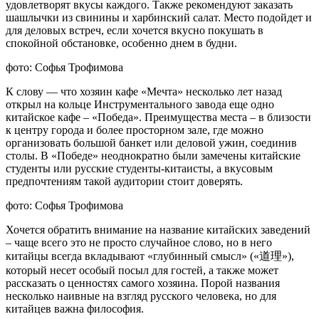
удовлетворят вкусы каждого. Также рекомендуют заказать
шашлычки из свинины и харбинский салат. Место подойдет и
для деловых встреч, если хочется вкусно покушать в
спокойной обстановке, особенно днем в будни.
фото: Софья Трофимова
К слову — что хозяин кафе «Мечта» несколько лет назад
открыл на кольце Инструментального завода еще одно
китайское кафе – «Победа». Преимущества места – в близости
к центру города и более просторном зале, где можно
организовать большой банкет или деловой ужин, соединив
столы. В «Победе» неоднократно были замечены китайские
студенты или русские студенты-китаисты, а вкусовым
предпочтениям такой аудитории стоит доверять.
фото: Софья Трофимова
Хочется обратить внимание на название китайских заведений
– чаще всего это не просто случайное слово, но в него
китайцы всегда вкладывают «глубинный смысл» («道理»),
который несет особый посыл для гостей, а также может
рассказать о ценностях самого хозяина. Порой названия
несколько наивные на взгляд русского человека, но для
китайцев важна философия.