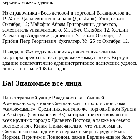
верхних этажах здания.
Из справочника «Весь деловой и торговый Владивосток на
1924 г.»: Дальневосточный банк (Дальбанк). Улица 25-го
Октября, 12; Майофис Абрам Григорьевич, директор,
заместитель управляющего. Ул. 25-го Октября, 12. Халдин
Александр Андреевич, директор. Ул. 25-го Октября, 12.
Грибин Петр Георгиевич, бухгалтер. Ул. 25-го Октября, 12.
Правда, в 30-х годах во время «уплотнения» элитные
квартиры превратились в рядовые «коммуналки». Вернуть
зданию исключительно административное назначение удалось
лишь… в начале 1980-х годов.
Ба! Знакомые все лица
На центральной улице Владивостока – бывшей
Американской, а ныне Светланской – строили свои дома
«самые-самые». Среди них, конечно же, торговый дом Кунста
и Альберса (Светланская, 33), которые присутствовали во
всех крупных городах Дальнего Востока, а также на северо-
востоке и юге Китая. Примечательно, что универмаг на
Светланской был одним из первых в мире наряду с Нью-
Йорком, Парижем и Лондоном, даже в Берлине еще не было.