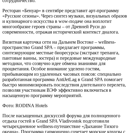
сотрудничество.
Ресторан «Бенуар» в сентябре представит арт-программу
«Русские сезоны». Через синтез музыки, визуальных образов
и кулинарного искусства в wow-подаче она воплотит
многообразие героев страны – от Древней Руси до
современности, отражая исторический контекст диалога.
Визитная карточка сети на Дальнем Востоке – wellness-
пространство Grand SPA – предлагает программы,
синтезирующие местные биоресурсы (экстракт трепанга,
пантовые ванны, зостера) и передовые международные
методики, что созвучно идее обмена знаниями для
процветания. Особое внимание уделено гостям,
прибывающим из удаленных часовых поясов: специально
разработанная программа AntiJetLag в Grand SPA помогает
быстро минимизировать последствия длительного перелета,
позволяя участникам ВЭФ эффективно включиться в
насыщенную программу мероприятий.
Фото: RODINA Hotels
После насыщенных дискуссий форума для полноценного
отдыха гостей в Grand SPA Vladivostok подготовили
четырехдневное wellness-путешествие «Дыхание Тихого
океана». Программа гармонично сочетает морские круизы с