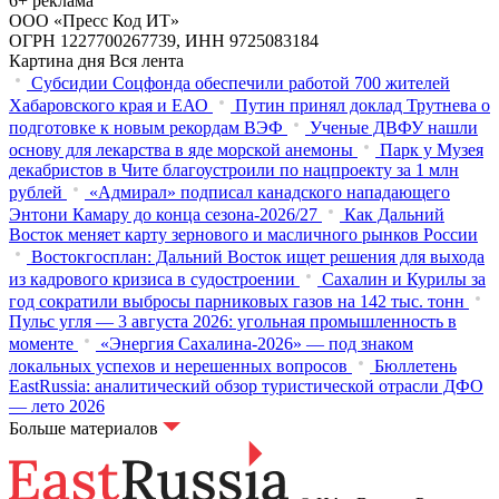
6+ реклама
ООО «Пресс Код ИТ»
ОГРН 1227700267739, ИНН 9725083184
Картина дня
Вся лента
Субсидии Соцфонда обеспечили работой 700 жителей
Хабаровского края и ЕАО
Путин принял доклад Трутнева о
подготовке к новым рекордам ВЭФ
Ученые ДВФУ нашли
основу для лекарства в яде морской анемоны
Парк у Музея
декабристов в Чите благоустроили по нацпроекту за 1 млн
рублей
«Адмирал» подписал канадского нападающего
Энтони Камару до конца сезона-2026/27
Как Дальний
Восток меняет карту зернового и масличного рынков России
Востокгосплан: Дальний Восток ищет решения для выхода
из кадрового кризиса в судостроении
Сахалин и Курилы за
год сократили выбросы парниковых газов на 142 тыс. тонн
Пульс угля — 3 августа 2026: угольная промышленность в
моменте
«Энергия Сахалина-2026» — под знаком
локальных успехов и нерешенных вопросов
Бюллетень
EastRussia: аналитический обзор туристической отрасли ДФО
— лето 2026
Больше материалов