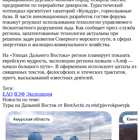
предприятие по переработке дикоросов. Туристический
потенциал презентуют санаторий «Кульдур», горнолыжные
базы. В части инновационных разработок гостям форума
покажут результат использования технологии управляемого
бесконтактного разрушения льда. Как сообщает пресс-служба
региона, запатентованные технологии актуальны при
решении задач развития Северного морского пути, в сферах
энергетики и жилищно-коммунального хозяйства.
На «Улицах Дальнего Востока» регион планирует показать
еврейскую мудрость, экспозицию региона назвали «Алеф —
начало большого пути». В оформлении используют цитаты из
священных текстов, философских и этических трактатов,
притч, высказываний известных деятелей.
Теги:
ЕАО
ВЭФ
Экспозиция
Новости по теме:
Туры на Дальний Восток от BestArctic.ru
erid:pjwvokpoevpk