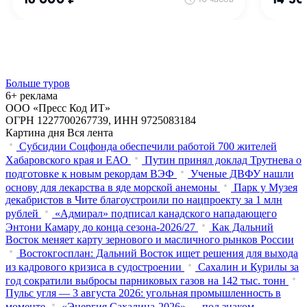
Больше туров
6+ реклама
ООО «Пресс Код ИТ»
ОГРН 1227700267739, ИНН 9725083184
Картина дня
Вся лента
Субсидии Соцфонда обеспечили работой 700 жителей
Хабаровского края и ЕАО
Путин принял доклад Трутнева о
подготовке к новым рекордам ВЭФ
Ученые ДВФУ нашли
основу для лекарства в яде морской анемоны
Парк у Музея
декабристов в Чите благоустроили по нацпроекту за 1 млн
рублей
«Адмирал» подписал канадского нападающего
Энтони Камару до конца сезона-2026/27
Как Дальний
Восток меняет карту зернового и масличного рынков России
Востокгосплан: Дальний Восток ищет решения для выхода
из кадрового кризиса в судостроении
Сахалин и Курилы за
год сократили выбросы парниковых газов на 142 тыс. тонн
Пульс угля — 3 августа 2026: угольная промышленность в
моменте
«Энергия Сахалина-2026» — под знаком