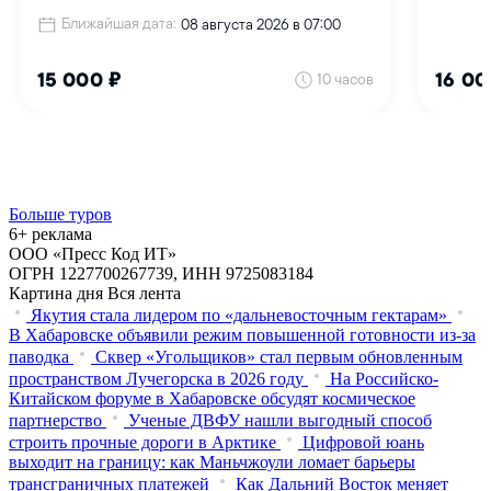
Больше туров
6+ реклама
ООО «Пресс Код ИТ»
ОГРН 1227700267739, ИНН 9725083184
Картина дня
Вся лента
Якутия стала лидером по «дальневосточным гектарам»
В Хабаровске объявили режим повышенной готовности из‑за
паводка
Сквер «Угольщиков» стал первым обновленным
пространством Лучегорска в 2026 году
На Российско-
Китайском форуме в Хабаровске обсудят космическое
партнерство
Ученые ДВФУ нашли выгодный способ
строить прочные дороги в Арктике
Цифровой юань
выходит на границу: как Маньчжоули ломает барьеры
трансграничных платежей
Как Дальний Восток меняет