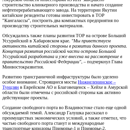
строительство клинкерного производства и начато создание
нефтеперерабатывающего завода. На территории Якутии
китайские резиденты готовы инвестировать в ТОР
"Кангалассы", построить два компактных предприятия по
производству строительных материалов.
Обсуждались также планы развития ТОР на острове Большой
Уссурийский в Хабаровском крае.
"Мы приветствуем
активность китайской стороны в развитии данного проекта.
Концепция развития российской части острова Большой
Уссурийский разработана и уже внесена на рассмотрение в
правительство Российской Федерации"
, – подчеркнул Глава
Минвостокразвития.
Развитию трансграничной инфраструктуры было уделено
особое внимание. Строящиеся мосты
Нижнеленинское –
Тунцзян
в Еврейском АО и Благовещенск – Хейхе в Амурской
области были отмечены с российской стороны как активно
действующие проекты.
Создание свободного порта во Владивостоке стало еще одной
обсуждаемой темой. Александр Галушка рассказал о
преимуществах экономических условий, а также отметил, что
частью свободного порта станут и международные
транспортные коридоры Приморье-1 и Приморье-2.