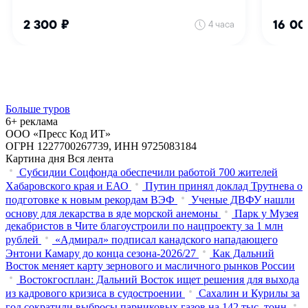
Больше туров
6+ реклама
ООО «Пресс Код ИТ»
ОГРН 1227700267739, ИНН 9725083184
Картина дня
Вся лента
Субсидии Соцфонда обеспечили работой 700 жителей
Хабаровского края и ЕАО
Путин принял доклад Трутнева о
подготовке к новым рекордам ВЭФ
Ученые ДВФУ нашли
основу для лекарства в яде морской анемоны
Парк у Музея
декабристов в Чите благоустроили по нацпроекту за 1 млн
рублей
«Адмирал» подписал канадского нападающего
Энтони Камару до конца сезона-2026/27
Как Дальний
Восток меняет карту зернового и масличного рынков России
Востокгосплан: Дальний Восток ищет решения для выхода
из кадрового кризиса в судостроении
Сахалин и Курилы за
год сократили выбросы парниковых газов на 142 тыс. тонн