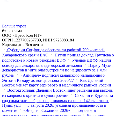
Больше туров
6+ реклама
ООО «Пресс Код ИТ»
ОГРН 1227700267739, ИНН 9725083184
Картина дня
Вся лента
Субсидии Соцфонда обеспечили работой 700 жителей
Хабаровского края и ЕАО
Путин принял доклад Трутнева о
подготовке к новым рекордам ВЭФ
Ученые ДВФУ нашли
основу для лекарства в яде морской анемоны
Парк у Музея
декабристов в Чите благоустроили по нацпроекту за 1 млн
рублей
«Адмирал» подписал канадского нападающего
Энтони Камару до конца сезона-2026/27
Как Дальний
Восток меняет карту зернового и масличного рынков России
Востокгосплан: Дальний Восток ищет решения для выхода
из кадрового кризиса в судостроении
Сахалин и Курилы за
год сократили выбросы парниковых газов на 142 тыс. тонн
Пульс угля — 3 августа 2026: угольная промышленность в
моменте
«Энергия Сахалина-2026» — под знаком
локальных успехов и нерешенных вопросов
Бюллетень