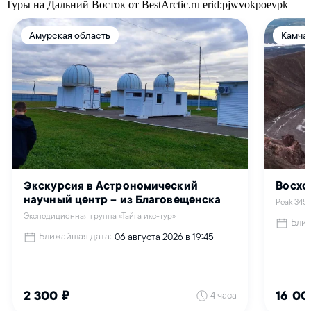
Туры на Дальний Восток от BestArctic.ru
erid:pjwvokpoevpk