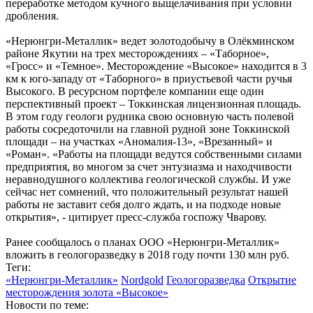
переработке методом кучного выщелачивания при условии
дробления.
«Нерюнгри-Металлик» ведет золотодобычу в Олёкминском
районе Якутии на трех месторождениях – «Таборное»,
«Гросс» и «Темное». Месторождение «Высокое» находится в 3
км к юго-западу от «Таборного» в приустьевой части ручья
Высокого. В ресурсном портфеле компании еще один
перспективный проект – Токкинская лицензионная площадь.
В этом году геологи рудника свою основную часть полевой
работы сосредоточили на главной рудной зоне Токкинской
площади – на участках «Аномалия-13», «Врезанный» и
«Роман». «Работы на площади ведутся собственными силами
предприятия, во многом за счет энтузиазма и находчивости
неравнодушного коллектива геологической службы. И уже
сейчас нет сомнений, что положительный результат нашей
работы не заставит себя долго ждать, и на подходе новые
открытия», - цитирует пресс-служба госпожу Чварову.
Ранее сообщалось о планах ООО «Нерюнгри-Металлик»
вложить в геологоразведку в 2018 году почти 130 млн руб.
Теги:
«Нерюнгри-Металлик»
Nordgold
Геологоразведка
Открытие
месторождения золота «Высокое»
Новости по теме: