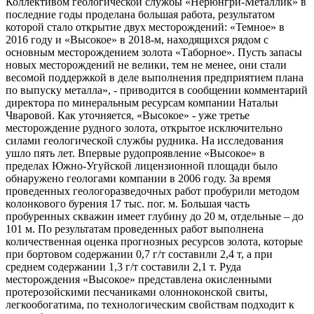
Коллективом геологической службы «Нерюнгри-Металлик» в
последние годы проделана большая работа, результатом
которой стало открытие двух месторождений: «Темное» в
2016 году и «Высокое» в 2018-м, находящихся рядом с
основным месторождением золота «Таборное». Пусть запасы
новых месторождений не велики, тем не менее, они стали
весомой поддержкой в деле выполнения предприятием плана
по выпуску металла», - приводится в сообщении комментарий
директора по минеральным ресурсам компании Натальи
Чваровой. Как уточняется, «Высокое» - уже третье
месторождение рудного золота, открытое исключительно
силами геологической службы рудника. На исследования
ушло пять лет. Впервые рудопроявление «Высокое» в
пределах Южно-Угуйской лицензионной площади было
обнаружено геологами компании в 2006 году. За время
проведенных геологоразведочных работ пробурили методом
колонкового бурения 17 тыс. пог. м. Большая часть
пробуренных скважин имеет глубину до 20 м, отдельные – до
101 м. По результатам проведенных работ выполнена
количественная оценка прогнозных ресурсов золота, которые
при бортовом содержании 0,7 г/т составили 2,4 т, а при
среднем содержании 1,3 г/т составили 2,1 т. Руда
месторождения «Высокое» представлена окисленными
протерозойскими песчаниками олонноконской свиты,
легкообогатима, по технологическим свойствам подходит к