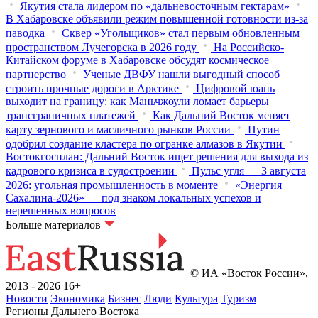
Якутия стала лидером по «дальневосточным гектарам»
В Хабаровске объявили режим повышенной готовности из‑за
паводка
Сквер «Угольщиков» стал первым обновленным
пространством Лучегорска в 2026 году
На Российско-
Китайском форуме в Хабаровске обсудят космическое
партнерство
Ученые ДВФУ нашли выгодный способ
строить прочные дороги в Арктике
Цифровой юань
выходит на границу: как Маньчжоули ломает барьеры
трансграничных платежей
Как Дальний Восток меняет
карту зернового и масличного рынков России
Путин
одобрил создание кластера по огранке алмазов в Якутии
Востокгосплан: Дальний Восток ищет решения для выхода из
кадрового кризиса в судостроении
Пульс угля — 3 августа
2026: угольная промышленность в моменте
«Энергия
Сахалина-2026» — под знаком локальных успехов и
нерешенных вопросов
Больше материалов
© ИА «Восток России»,
2013 - 2026
16+
Новости
Экономика
Бизнес
Люди
Культура
Туризм
Регионы Дальнего Востока