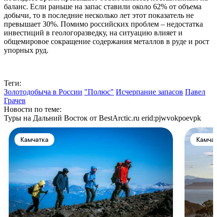
баланс. Если раньше на запас ставили около 62% от объема
добычи, то в последние несколько лет этот показатель не
превышает 30%. Помимо российских проблем – недостатка
инвестиций в геологоразведку, на ситуацию влияет и
общемировое сокращение содержания металлов в руде и рост
упорных руд.
Теги:
Золотодобыча в России
"Полюс"
Исчерпание запасов
Павел
Грачев
Новости по теме:
Туры на Дальний Восток от BestArctic.ru
erid:pjwvokpoevpk